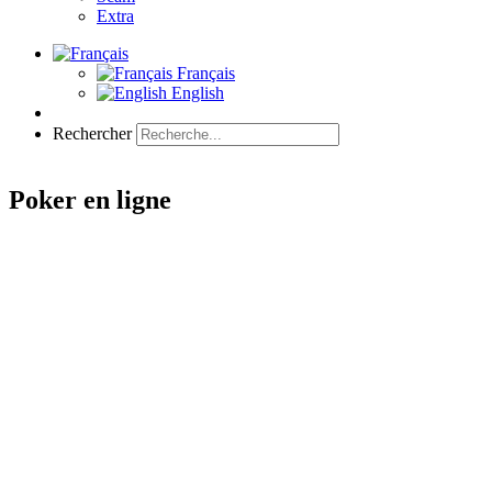
Extra
Français
English
Rechercher
Poker en ligne