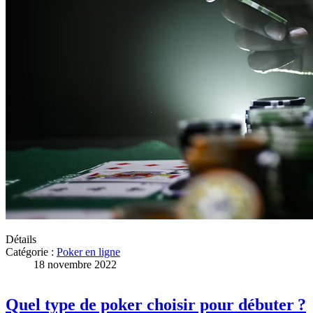
Détails
Catégorie :
Poker en ligne
18 novembre 2022
Quel type de poker choisir pour débuter ?