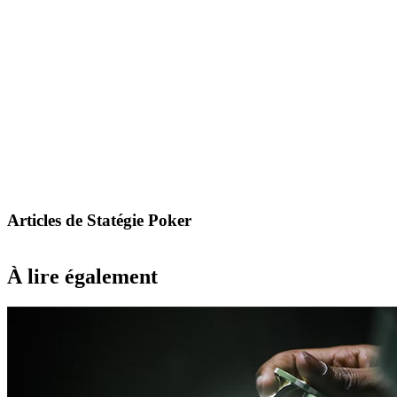
Articles de Statégie Poker
À lire également