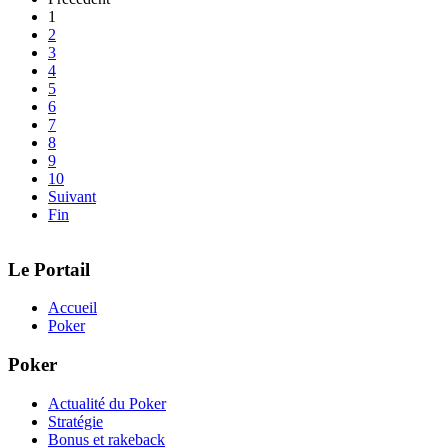
1
2
3
4
5
6
7
8
9
10
Suivant
Fin
Le Portail
Accueil
Poker
Poker
Actualité du Poker
Stratégie
Bonus et rakeback