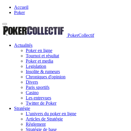
Accueil
Poker
PokerCollectif
Actualités
Poker en ligne
Tournoi et résultat
Poker et media
Legislation
Insolite & rumeurs
Chroniques d'opinion
Divers
Paris sportifs
Casino
Les entrevues
Twitter de Poker
Stratégie
L'univers du poker en ligne
Articles de Stratégie
Règlement
Stratégie de base