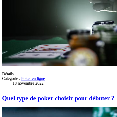
Détails
Catégorie :
Poker en ligne
18 novembre 2022
Quel type de poker choisir pour débuter ?