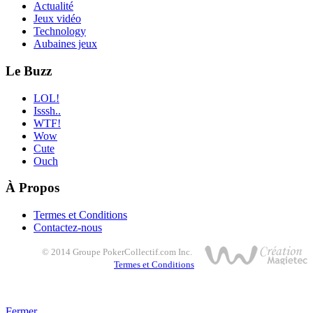
Actualité
Jeux vidéo
Technology
Aubaines jeux
Le Buzz
LOL!
Isssh..
WTF!
Wow
Cute
Ouch
À Propos
Termes et Conditions
Contactez-nous
© 2014 Groupe PokerCollectif.com Inc.
Termes et Conditions
Fermer