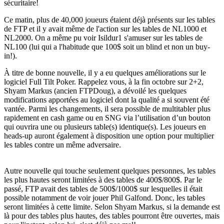
sécuritaire!
Ce matin, plus de 40,000 joueurs étaient déjà présents sur les tables
de FTP et il y avait même de l'action sur les tables de NL1000 et
NL2000. On a même pu voir Isildur1 s'amuser sur les tables de
NL100 (lui qui a l'habitude que 100$ soit un blind et non un buy-
in!).
À titre de bonne nouvelle, il y a eu quelques améliorations sur le
logiciel Full Tilt Poker. Rappelez vous, à la fin octobre sur 2+2,
Shyam Markus (ancien FTPDoug), a dévoilé les quelques
modifications apportées au logiciel dont la qualité a si souvent été
vantée. Parmi les changements, il sera possible de multitabler plus
rapidement en cash game ou en SNG via l’utilisation d’un bouton
qui ouvrira une ou plusieurs table(s) identique(s). Les joueurs en
heads-up auront également à disposition une option pour multiplier
les tables contre un même adversaire.
Autre nouvelle qui touche seulement quelques personnes, les tables
les plus hautes seront limitées à des tables de 400$/800$. Par le
passé, FTP avait des tables de 500$/1000$ sur lesquelles il était
possible notamment de voir jouer Phil Galfond. Donc, les tables
seront limitées à cette limite. Selon Shyam Markus, si la demande est
là pour des tables plus hautes, des tables pourront être ouvertes, mais