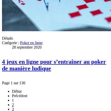
Détails
Catégorie :
Poker en ligne
28 septembre 2020
4 jeux en ligne pour s’entraîner au poker
de manière ludique
Page 1 sur 130
Début
Précédent
1
2
3