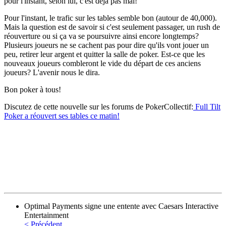
pour l'instant, selon lui, c'est déjà pas mal!
Pour l'instant, le trafic sur les tables semble bon (autour de 40,000).
Mais la question est de savoir si c'est seulement passager, un rush de
réouverture ou si ça va se poursuivre ainsi encore longtemps?
Plusieurs joueurs ne se cachent pas pour dire qu'ils vont jouer un
peu, retirer leur argent et quitter la salle de poker. Est-ce que les
nouveaux joueurs combleront le vide du départ de ces anciens
joueurs? L'avenir nous le dira.
Bon poker à tous!
Discutez de cette nouvelle sur les forums de PokerCollectif:
Full Tilt
Poker a réouvert ses tables ce matin!
Optimal Payments signe une entente avec Caesars Interactive
Entertainment
< Précédent