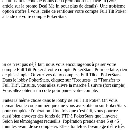
en utilisant le code de bonus de la promotion Deal Me In (voir
article sur la promo Deal Me In pour plus de détails). Une troisième
option s'offre à vous; celle de renflouer votre compte Full Tilt Poker
à l'aide de votre compte PokerStars.
Si ce n'est pas déjà fait, nous vous encourageons à pairer votre
compte Full Tilt Poker à votre compte PokerStars. Pour ce faire, rien
de plus simple. Ouvrez vos deux comptes, Full Tilt et PokerStars.
Dans le lobby PokerStars, cliquez sur "Requests" et "Transfer to
Full Tilt". Ensuite, vous allez suivre la marche à suivre (fort simple).
Vous allez obtenir un code pour pairer votre compte.
Faites la même chose dans le lobby de Full Tilt Poker. On vous
demandera le code numérique que vous avez obtenu sur PokerStars
pour compléter l'opération. Une fois que c'est fait, vous pourrez
aussi bien envoyer des fonds de FTP à PokerStars que l'inverse.
Selon les témoignages recueillis, l'opération prends entre 5 et 45
minutes avant de se compléter. Elle a toutefois l'avantage d'être très