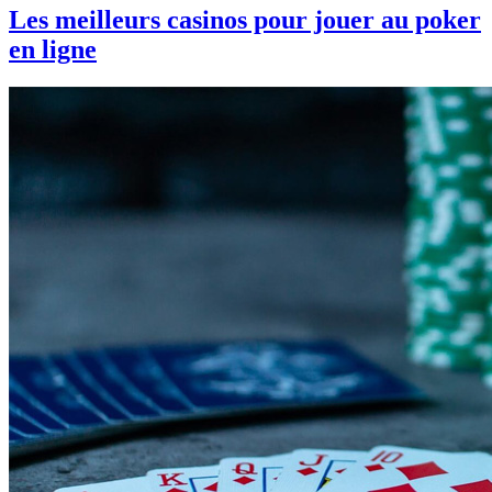
Les meilleurs casinos pour jouer au poker
en ligne