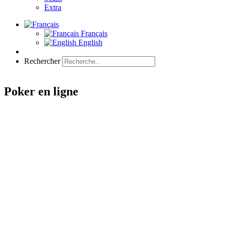
Extra
Français
English
Rechercher
Poker en ligne