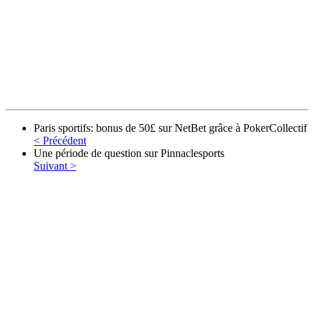
Paris sportifs: bonus de 50£ sur NetBet grâce à PokerCollectif
< Précédent
Une période de question sur Pinnaclesports
Suivant >