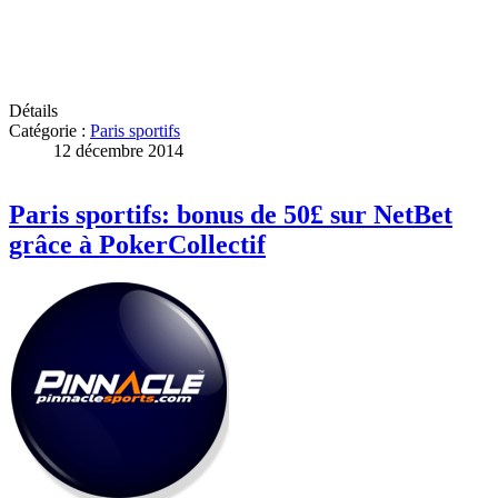
Détails
Catégorie :
Paris sportifs
12 décembre 2014
Paris sportifs: bonus de 50£ sur NetBet
grâce à PokerCollectif