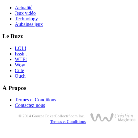
Actualité
Jeux vidéo
Technology
Aubaines jeux
Le Buzz
LOL!
Isssh..
WTF!
Wow
Cute
Ouch
À Propos
Termes et Conditions
Contactez-nous
© 2014 Groupe PokerCollectif.com Inc.
Termes et Conditions