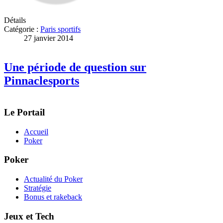
Détails
Catégorie :
Paris sportifs
27 janvier 2014
Une période de question sur
Pinnaclesports
Le Portail
Accueil
Poker
Poker
Actualité du Poker
Stratégie
Bonus et rakeback
Jeux et Tech