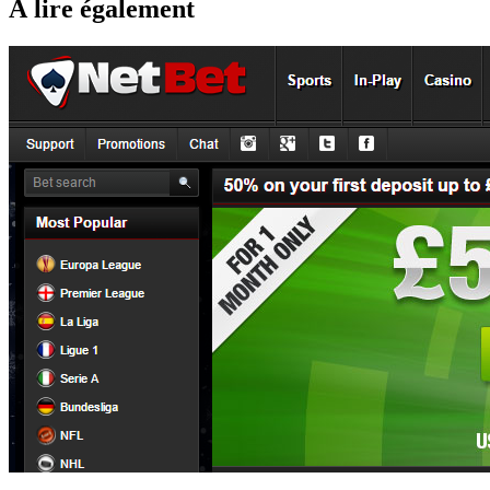
À lire également