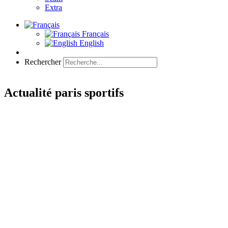
Extra
Français
English
Rechercher
Actualité paris sportifs