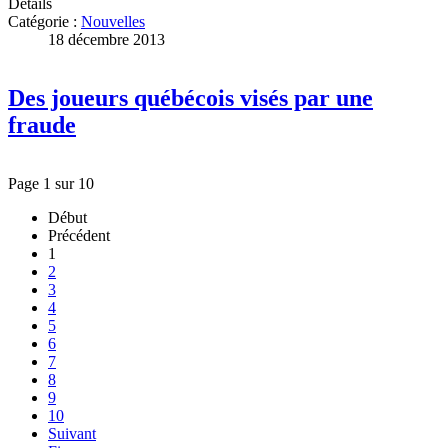
Détails
Catégorie :
Nouvelles
18 décembre 2013
Des joueurs québécois visés par une
fraude
Page 1 sur 10
Début
Précédent
1
2
3
4
5
6
7
8
9
10
Suivant