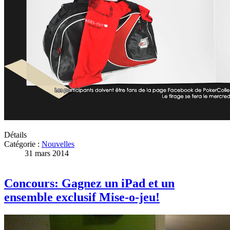
Détails
Catégorie :
Nouvelles
31 mars 2014
Concours: Gagnez un iPad et un
ensemble exclusif Mise-o-jeu!