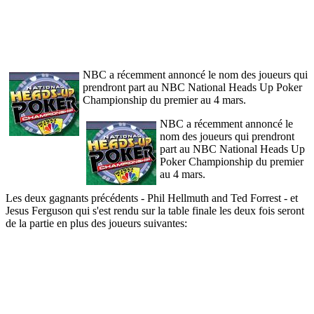
NBC a récemment annoncé le nom des joueurs qui
prendront part au NBC National Heads Up Poker
Championship du premier au 4 mars.
NBC a récemment annoncé le
nom des joueurs qui prendront
part au NBC National Heads Up
Poker Championship du premier
au 4 mars.
Les deux gagnants précédents - Phil Hellmuth and Ted Forrest - et
Jesus Ferguson qui s'est rendu sur la table finale les deux fois seront
de la partie en plus des joueurs suivantes: