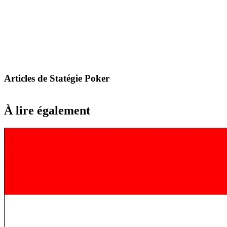
Articles de Statégie Poker
À lire également