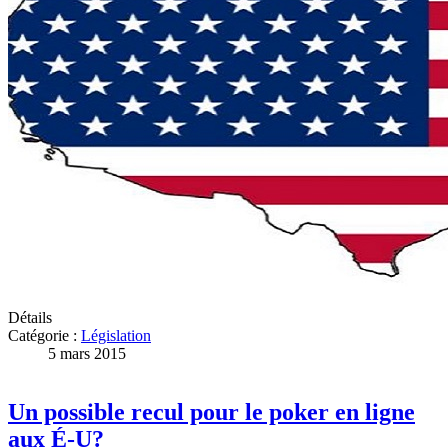
Détails
Catégorie :
Législation
5 mars 2015
Un possible recul pour le poker en ligne
aux É-U?