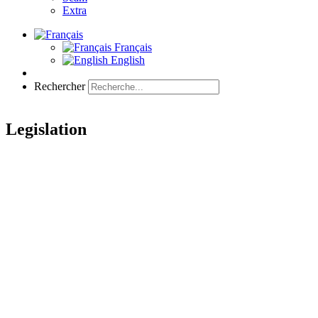
Extra
Français
English
Rechercher
Legislation