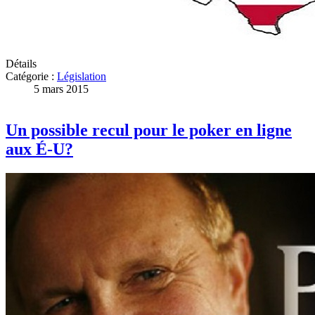
Détails
Catégorie :
Législation
5 mars 2015
Un possible recul pour le poker en ligne
aux É-U?