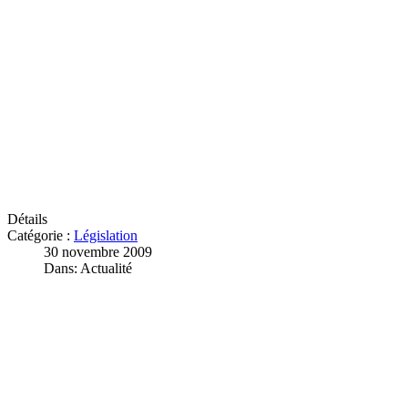
Détails
Catégorie :
Législation
30 novembre 2009
Dans: Actualité