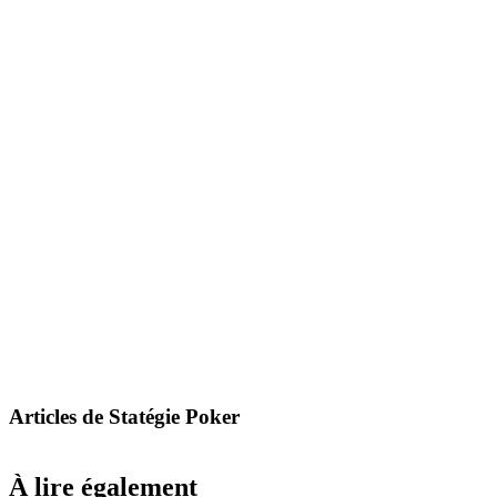
Articles de Statégie Poker
À lire également