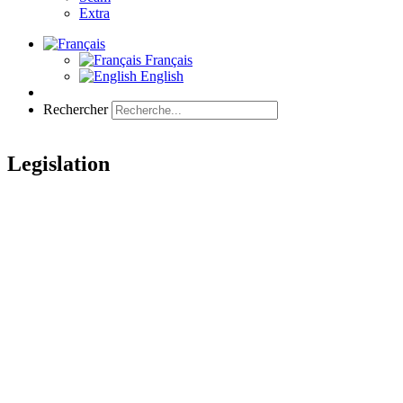
Extra
Français
English
Rechercher
Legislation