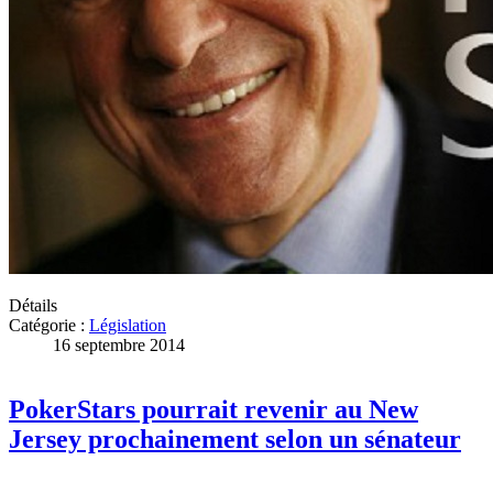
Détails
Catégorie :
Législation
16 septembre 2014
PokerStars pourrait revenir au New
Jersey prochainement selon un sénateur