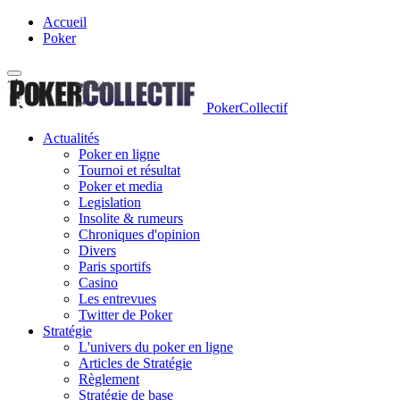
Accueil
Poker
PokerCollectif
Actualités
Poker en ligne
Tournoi et résultat
Poker et media
Legislation
Insolite & rumeurs
Chroniques d'opinion
Divers
Paris sportifs
Casino
Les entrevues
Twitter de Poker
Stratégie
L'univers du poker en ligne
Articles de Stratégie
Règlement
Stratégie de base