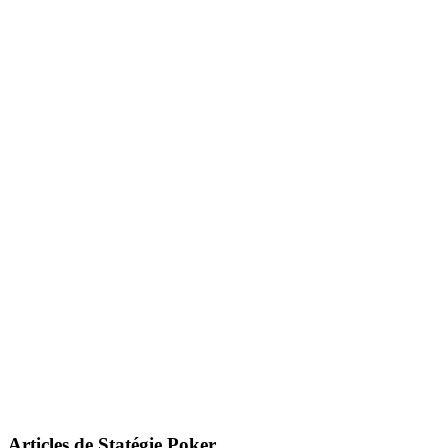
Articles de Statégie Poker