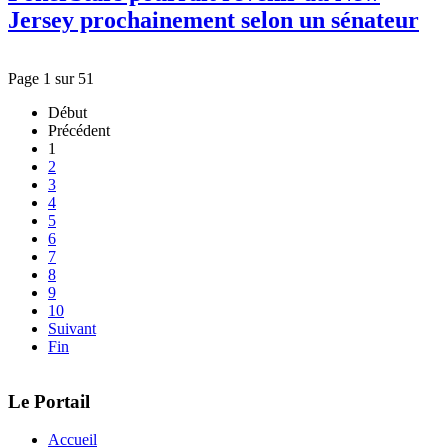
Jersey prochainement selon un sénateur
Page 1 sur 51
Début
Précédent
1
2
3
4
5
6
7
8
9
10
Suivant
Fin
Le Portail
Accueil