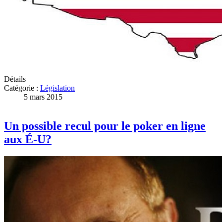
Détails
Catégorie :
Législation
5 mars 2015
Un possible recul pour le poker en ligne
aux É-U?