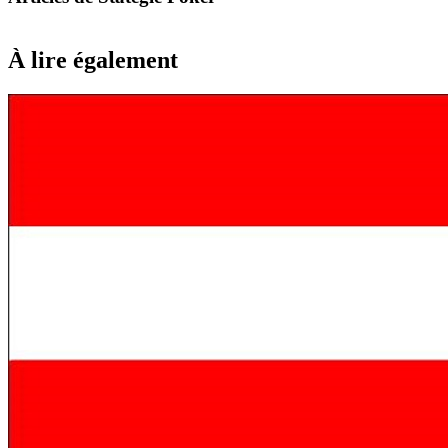
À lire également