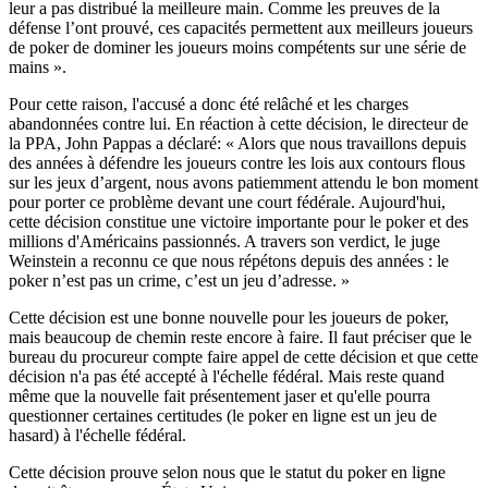
leur a pas distribué la meilleure main. Comme les preuves de la
défense l’ont prouvé, ces capacités permettent aux meilleurs joueurs
de poker de dominer les joueurs moins compétents sur une série de
mains ».
Pour cette raison, l'accusé a donc été relâché et les charges
abandonnées contre lui. En réaction à cette décision, le directeur de
la PPA, John Pappas a déclaré: « Alors que nous travaillons depuis
des années à défendre les joueurs contre les lois aux contours flous
sur les jeux d’argent, nous avons patiemment attendu le bon moment
pour porter ce problème devant une court fédérale. Aujourd'hui,
cette décision constitue une victoire importante pour le poker et des
millions d'Américains passionnés. A travers son verdict, le juge
Weinstein a reconnu ce que nous répétons depuis des années : le
poker n’est pas un crime, c’est un jeu d’adresse. »
Cette décision est une bonne nouvelle pour les joueurs de poker,
mais beaucoup de chemin reste encore à faire. Il faut préciser que le
bureau du procureur compte faire appel de cette décision et que cette
décision n'a pas été accepté à l'échelle fédéral. Mais reste quand
même que la nouvelle fait présentement jaser et qu'elle pourra
questionner certaines certitudes (le poker en ligne est un jeu de
hasard) à l'échelle fédéral.
Cette décision prouve selon nous que le statut du poker en ligne