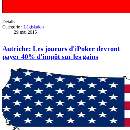
Détails
Catégorie :
Législation
29 mai 2015
Autriche: Les joueurs d'iPoker devront
payer 40% d'impôt sur les gains