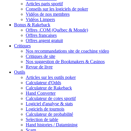
Articles paris sportif
Conseils sur les logiciels de poker
Vidéos de nos membres
Vidéos Limpers
Bonus & Rakeback
Offres .COM (Québec & Monde)
Offres françaises
Offres argent gratuit
Critiques
Nos recommandations site de coaching video
Critiques de site
Nos suggestion de Bookmakers & Casinos
Revue de livre
Outils
Articles sur les outils poker
Calculateur d'Odds
Calculateur de Rakeback
Hand Converter
Calculateur de cotes sportif
Logiciel d'analyse & stats
Logiciels de tournois
Calculateur de probabilité
Selection de table
Hand histories / Datamining
Scam