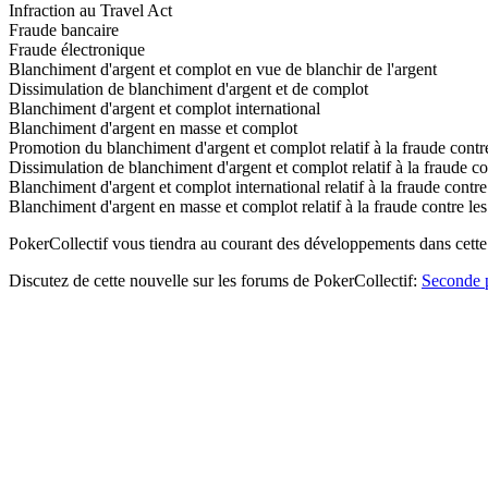
Infraction au Travel Act
Fraude bancaire
Fraude électronique
Blanchiment d'argent et complot en vue de blanchir de l'argent
Dissimulation de blanchiment d'argent et de complot
Blanchiment d'argent et complot international
Blanchiment d'argent en masse et complot
Promotion du blanchiment d'argent et complot relatif à la fraude contre
Dissimulation de blanchiment d'argent et complot relatif à la fraude con
Blanchiment d'argent et complot international relatif à la fraude contre 
Blanchiment d'argent en masse et complot relatif à la fraude contre les 
PokerCollectif vous tiendra au courant des développements dans cette
Discutez de cette nouvelle sur les forums de PokerCollectif:
Seconde p