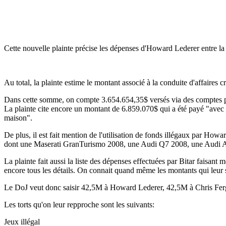
Cette nouvelle plainte précise les dépenses d'Howard Lederer entre la
Au total, la plainte estime le montant associé à la conduite d'affaires
Dans cette somme, on compte 3.654.654,35$ versés via des comptes pe
La plainte cite encore un montant de 6.859.070$ qui a été payé "avec 
maison".
De plus, il est fait mention de l'utilisation de fonds illégaux par How
dont une Maserati GranTurismo 2008, une Audi Q7 2008, une Audi 
La plainte fait aussi la liste des dépenses effectuées par Bitar faisan
encore tous les détails. On connait quand même les montants qui leur 
Le DoJ veut donc saisir 42,5M à Howard Lederer, 42,5M à Chris Ferg
Les torts qu'on leur repproche sont les suivants:
Jeux illégal