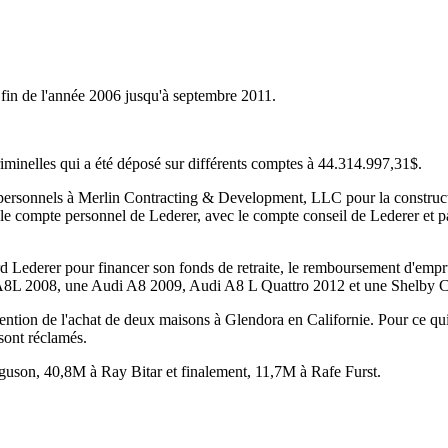
 fin de l'année 2006 jusqu'à septembre 2011.
 criminelles qui a été déposé sur différents comptes à 44.314.997,31$.
rsonnels à Merlin Contracting & Development, LLC pour la constructio
le compte personnel de Lederer, avec le compte conseil de Lederer et p
ard Lederer pour financer son fonds de retraite, le remboursement d'empr
A8L 2008, une Audi A8 2009, Audi A8 L Quattro 2012 et une Shelby 
t mention de l'achat de deux maisons à Glendora en Californie. Pour ce q
sont réclamés.
uson, 40,8M à Ray Bitar et finalement, 11,7M à Rafe Furst.