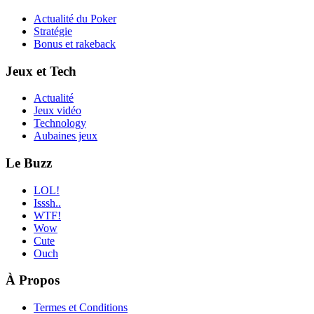
Actualité du Poker
Stratégie
Bonus et rakeback
Jeux et Tech
Actualité
Jeux vidéo
Technology
Aubaines jeux
Le Buzz
LOL!
Isssh..
WTF!
Wow
Cute
Ouch
À Propos
Termes et Conditions