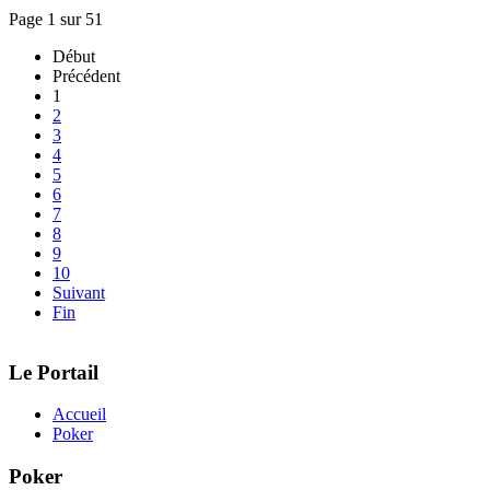
Page 1 sur 51
Début
Précédent
1
2
3
4
5
6
7
8
9
10
Suivant
Fin
Le Portail
Accueil
Poker
Poker