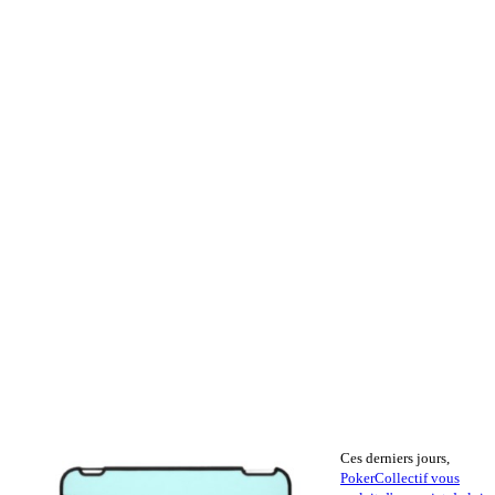
Ces derniers jours,
PokerCollectif vous