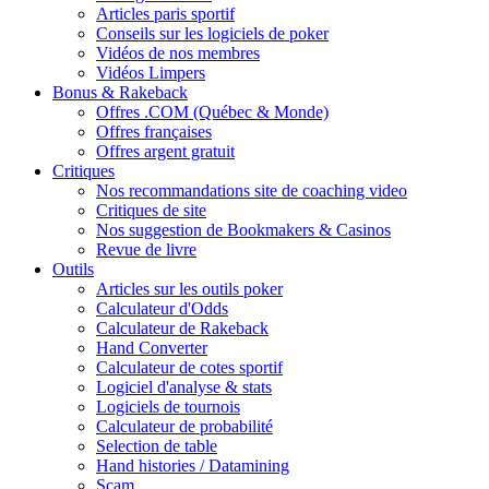
Articles paris sportif
Conseils sur les logiciels de poker
Vidéos de nos membres
Vidéos Limpers
Bonus & Rakeback
Offres .COM (Québec & Monde)
Offres françaises
Offres argent gratuit
Critiques
Nos recommandations site de coaching video
Critiques de site
Nos suggestion de Bookmakers & Casinos
Revue de livre
Outils
Articles sur les outils poker
Calculateur d'Odds
Calculateur de Rakeback
Hand Converter
Calculateur de cotes sportif
Logiciel d'analyse & stats
Logiciels de tournois
Calculateur de probabilité
Selection de table
Hand histories / Datamining
Scam