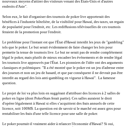
nouveaux moyens d'attirer des visiteurs venant des Etats-Unis et d'autres
endroits d'Asie".
Selon eux, le fait d'organiser des tournois de poker live apporterait des
bénéfices à l'industrie hôtelière, de la visibilité pour Hawaï, des taxes, un regain
de popularité pour l'endroit, etc. Les rediffusions télévisuelles de ces tournois
feraient de la promotion pour l'endroit.
Le problème pour l'instant est que l'État d'Hawaï interdit les jeux de "gambling"
tels que le poker. Le but serait évidemment de faire changer les lois pour
permette la tenue de tournois live. Le but ne serait pas de rendre complètement
légal le poker, mais plutôt de mieux encadrer les événements et de rendre légal
les tournois live approuvés par l'État. Les pionniers de l'idée ont des arguments
classiques et polémiques: "Il a été montré que le poker est un jeu d'adresse entre
des joueurs et non un jeu de hasard, et que par conséquent il ne devrait pas être
interdit au regard des lois anti-gambling en vigueur à Hawaï". La fameuse
question.
Le projet de loi va plus loin en suggérant d'attribuer des licences à 2 salles de
poker en ligne (dont PokerStars ferait partie). Ces salles auraient le droit
d'opérer légalement à Hawaï si elles s’acquittent des frais annuels de cette
licence, soit 100M$. La question est de savoir si le marché est assez gros pour
rentabiliser les frais d'une telle licence pour une salle de poker.
Le poker pourrait-il vraiment aider à relancer l'économie d'Hawaï? Si oui,