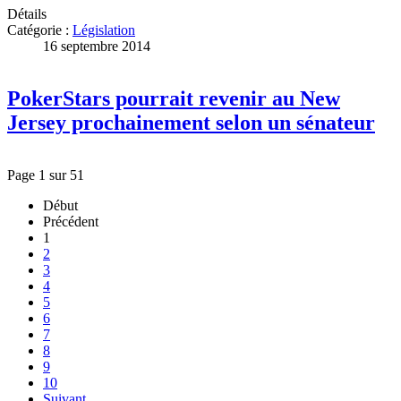
Détails
Catégorie :
Législation
16 septembre 2014
PokerStars pourrait revenir au New
Jersey prochainement selon un sénateur
Page 1 sur 51
Début
Précédent
1
2
3
4
5
6
7
8
9
10
Suivant