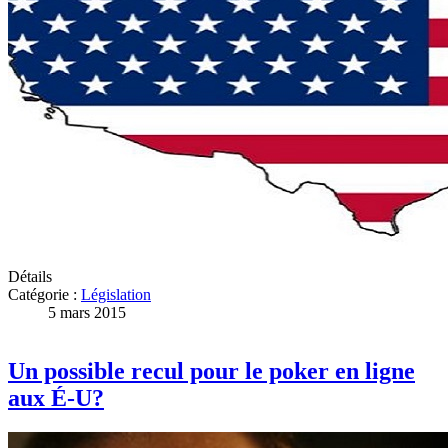
Détails
Catégorie :
Législation
5 mars 2015
Un possible recul pour le poker en ligne
aux É-U?