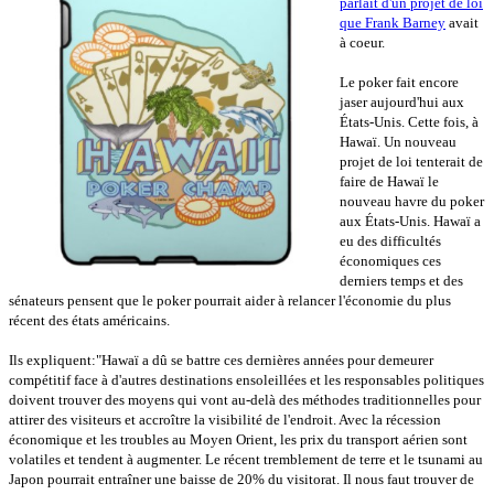
parlait d'un projet de loi
que Frank Barney
avait
à coeur.
Le poker fait encore
jaser aujourd'hui aux
États-Unis. Cette fois, à
Hawaï. Un nouveau
projet de loi tenterait de
faire de Hawaï le
nouveau havre du poker
aux États-Unis. Hawaï a
eu des difficultés
économiques ces
derniers temps et des
sénateurs pensent que le poker pourrait aider à relancer l'économie du plus
récent des états américains.
Ils expliquent:"Hawaï a dû se battre ces dernières années pour demeurer
compétitif face à d'autres destinations ensoleillées et les responsables politiques
doivent trouver des moyens qui vont au-delà des méthodes traditionnelles pour
attirer des visiteurs et accroître la visibilité de l'endroit. Avec la récession
économique et les troubles au Moyen Orient, les prix du transport aérien sont
volatiles et tendent à augmenter. Le récent tremblement de terre et le tsunami au
Japon pourrait entraîner une baisse de 20% du visitorat. Il nous faut trouver de