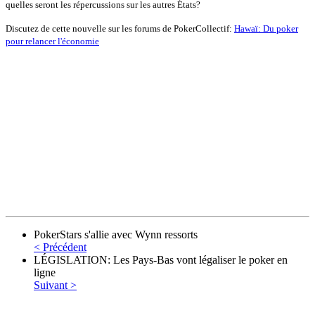
quelles seront les répercussions sur les autres États?
Discutez de cette nouvelle sur les forums de PokerCollectif:
Hawaï: Du poker
pour relancer l'économie
PokerStars s'allie avec Wynn ressorts
< Précédent
LÉGISLATION: Les Pays-Bas vont légaliser le poker en
ligne
Suivant >