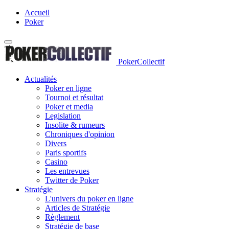
Accueil
Poker
PokerCollectif
Actualités
Poker en ligne
Tournoi et résultat
Poker et media
Legislation
Insolite & rumeurs
Chroniques d'opinion
Divers
Paris sportifs
Casino
Les entrevues
Twitter de Poker
Stratégie
L'univers du poker en ligne
Articles de Stratégie
Règlement
Stratégie de base