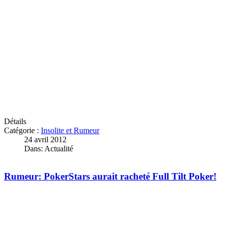
Détails
Catégorie :
Insolite et Rumeur
24 avril 2012
Dans: Actualité
Rumeur: PokerStars aurait racheté Full Tilt Poker!