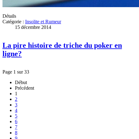
Détails
Catégorie :
Insolite et Rumeur
15 décembre 2014
La pire histoire de triche du poker en
ligne?
Page 1 sur 33
Début
Précédent
1
2
3
4
5
6
7
8
9