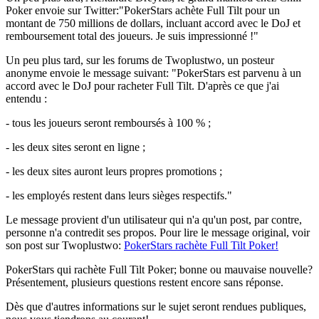
Poker envoie sur Twitter:"PokerStars achète Full Tilt pour un
montant de 750 millions de dollars, incluant accord avec le DoJ et
remboursement total des joueurs. Je suis impressionné !"
Un peu plus tard, sur les forums de Twoplustwo, un posteur
anonyme envoie le message suivant: "PokerStars est parvenu à un
accord avec le DoJ pour racheter Full Tilt. D'après ce que j'ai
entendu :
- tous les joueurs seront remboursés à 100 % ;
- les deux sites seront en ligne ;
- les deux sites auront leurs propres promotions ;
- les employés restent dans leurs sièges respectifs."
Le message provient d'un utilisateur qui n'a qu'un post, par contre,
personne n'a contredit ses propos. Pour lire le message original, voir
son post sur Twoplustwo:
PokerStars rachète Full Tilt Poker!
PokerStars qui rachète Full Tilt Poker; bonne ou mauvaise nouvelle?
Présentement, plusieurs questions restent encore sans réponse.
Dès que d'autres informations sur le sujet seront rendues publiques,