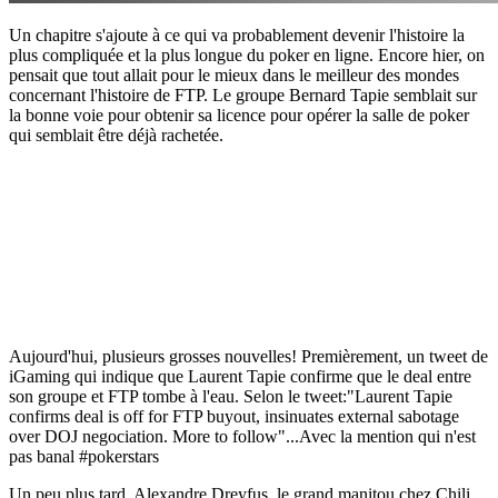
Un chapitre s'ajoute à ce qui va probablement devenir l'histoire la
plus compliquée et la plus longue du poker en ligne. Encore hier, on
pensait que tout allait pour le mieux dans le meilleur des mondes
concernant l'histoire de FTP. Le groupe Bernard Tapie semblait sur
la bonne voie pour obtenir sa licence pour opérer la salle de poker
qui semblait être déjà rachetée.
Aujourd'hui, plusieurs grosses nouvelles! Premièrement, un tweet de
iGaming qui indique que Laurent Tapie confirme que le deal entre
son groupe et FTP tombe à l'eau. Selon le tweet:"Laurent Tapie
confirms deal is off for FTP buyout, insinuates external sabotage
over DOJ negociation. More to follow"...Avec la mention qui n'est
pas banal #pokerstars
Un peu plus tard, Alexandre Dreyfus, le grand manitou chez Chili