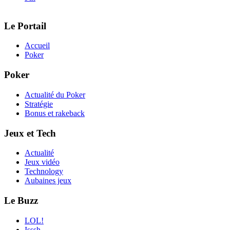
Le Portail
Accueil
Poker
Poker
Actualité du Poker
Stratégie
Bonus et rakeback
Jeux et Tech
Actualité
Jeux vidéo
Technology
Aubaines jeux
Le Buzz
LOL!
Isssh..