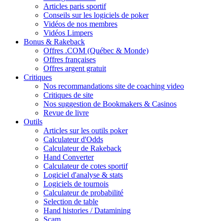
Articles paris sportif
Conseils sur les logiciels de poker
Vidéos de nos membres
Vidéos Limpers
Bonus & Rakeback
Offres .COM (Québec & Monde)
Offres françaises
Offres argent gratuit
Critiques
Nos recommandations site de coaching video
Critiques de site
Nos suggestion de Bookmakers & Casinos
Revue de livre
Outils
Articles sur les outils poker
Calculateur d'Odds
Calculateur de Rakeback
Hand Converter
Calculateur de cotes sportif
Logiciel d'analyse & stats
Logiciels de tournois
Calculateur de probabilité
Selection de table
Hand histories / Datamining
Scam