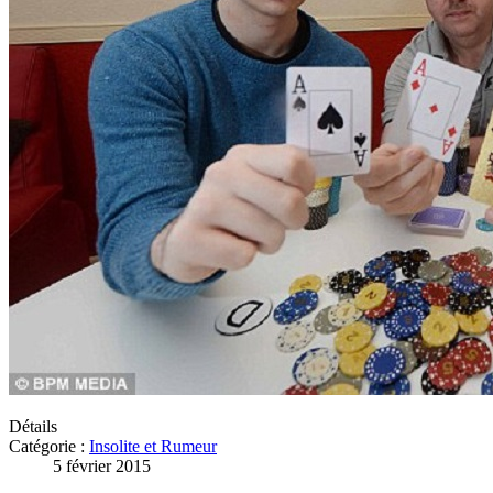
Détails
Catégorie :
Insolite et Rumeur
5 février 2015