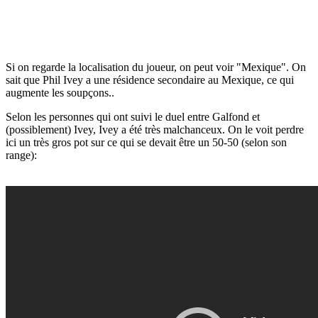
Si on regarde la localisation du joueur, on peut voir "Mexique". On
sait que Phil Ivey a une résidence secondaire au Mexique, ce qui
augmente les soupçons..
Selon les personnes qui ont suivi le duel entre Galfond et
(possiblement) Ivey, Ivey a été très malchanceux. On le voit perdre
ici un très gros pot sur ce qui se devait être un 50-50 (selon son
range):