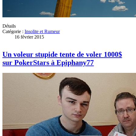
Détails
Catégorie :
Insolite et Rumeur
16 février 2015
Un voleur stupide tente de voler 1000$
sur PokerStars à Epiphany77