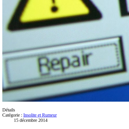
Détails
Catégorie :
Insolite et Rumeur
15 décembre 2014