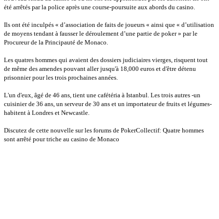
été arrêtés par la police après une course-poursuite aux abords du casino.
Ils ont été inculpés « d’association de faits de joueurs « ainsi que « d’utilisation
de moyens tendant à fausser le déroulement d’une partie de poker » par le
Procureur de la Principauté de Monaco.
Les quatres hommes qui avaient des dossiers judiciaires vierges, risquent tout
de même des amendes pouvant aller jusqu'à 18,000 euros et d'être détenu
prisonnier pour les trois prochaines années.
L'un d'eux, âgé de 46 ans, tient une cafétéria à Istanbul. Les trois autres -un
cuisinier de 36 ans, un serveur de 30 ans et un importateur de fruits et légumes-
habitent à Londres et Newcastle.
Discutez de cette nouvelle sur les forums de PokerCollectif: Quatre hommes
sont arrêté pour triche au casino de Monaco