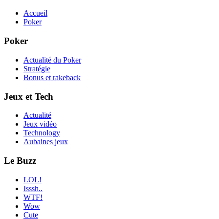
Accueil
Poker
Poker
Actualité du Poker
Stratégie
Bonus et rakeback
Jeux et Tech
Actualité
Jeux vidéo
Technology
Aubaines jeux
Le Buzz
LOL!
Isssh..
WTF!
Wow
Cute