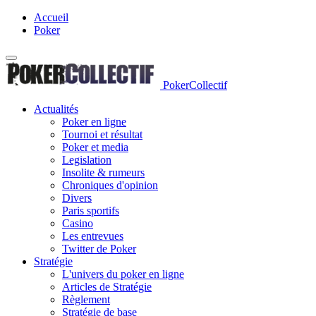
Accueil
Poker
PokerCollectif
Actualités
Poker en ligne
Tournoi et résultat
Poker et media
Legislation
Insolite & rumeurs
Chroniques d'opinion
Divers
Paris sportifs
Casino
Les entrevues
Twitter de Poker
Stratégie
L'univers du poker en ligne
Articles de Stratégie
Règlement
Stratégie de base