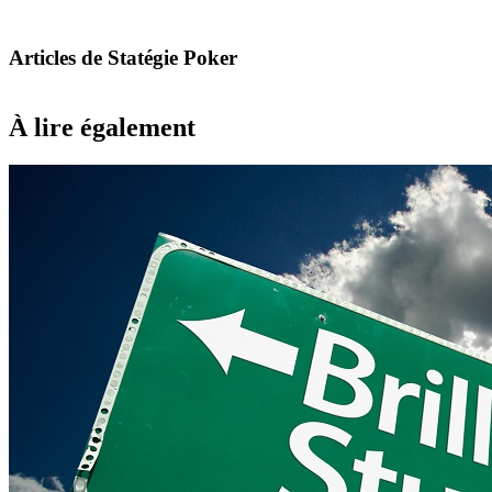
Articles de Statégie Poker
À lire également