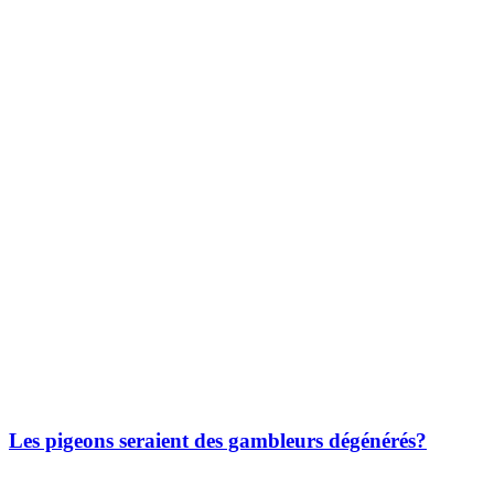
Les pigeons seraient des gambleurs dégénérés?