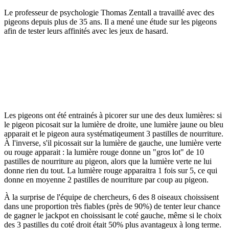
Le professeur de psychologie Thomas Zentall a travaillé avec des
pigeons depuis plus de 35 ans. Il a mené une étude sur les pigeons
afin de tester leurs affinités avec les jeux de hasard.
Les pigeons ont été entrainés à picorer sur une des deux lumières: si
le pigeon picosait sur la lumière de droite, une lumière jaune ou bleu
apparait et le pigeon aura systématiqeument 3 pastilles de nourriture.
À l'inverse, s'il picossait sur la lumière de gauche, une lumière verte
ou rouge apparait : la lumière rouge donne un "gros lot" de 10
pastilles de nourriture au pigeon, alors que la lumière verte ne lui
donne rien du tout. La lumière rouge apparaitra 1 fois sur 5, ce qui
donne en moyenne 2 pastilles de nourriture par coup au pigeon.
À la surprise de l'équipe de chercheurs, 6 des 8 oiseaux choissisent
dans une proportion très fiables (près de 90%) de tenter leur chance
de gagner le jackpot en choissisant le coté gauche, même si le choix
des 3 pastilles du coté droit était 50% plus avantageux à long terme.