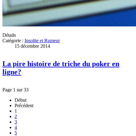
Détails
Catégorie :
Insolite et Rumeur
15 décembre 2014
La pire histoire de triche du poker en
ligne?
Page 1 sur 33
Début
Précédent
1
2
3
4
5