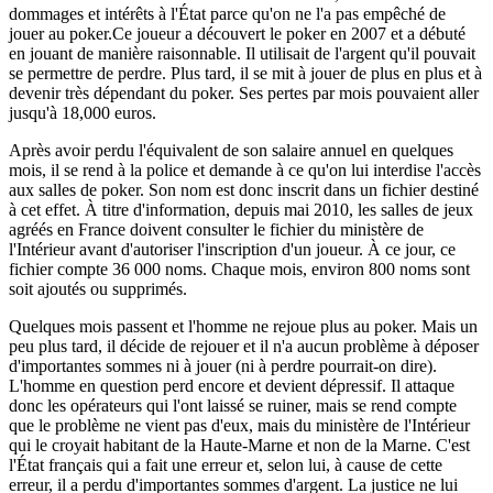
dommages et intérêts à l'État parce qu'on ne l'a pas empêché de
jouer au poker.Ce joueur a découvert le poker en 2007 et a débuté
en jouant de manière raisonnable. Il utilisait de l'argent qu'il pouvait
se permettre de perdre. Plus tard, il se mit à jouer de plus en plus et à
devenir très dépendant du poker. Ses pertes par mois pouvaient aller
jusqu'à 18,000 euros.
Après avoir perdu l'équivalent de son salaire annuel en quelques
mois, il se rend à la police et demande à ce qu'on lui interdise l'accès
aux salles de poker. Son nom est donc inscrit dans un fichier destiné
à cet effet. À titre d'information, depuis mai 2010, les salles de jeux
agréés en France doivent consulter le fichier du ministère de
l'Intérieur avant d'autoriser l'inscription d'un joueur. À ce jour, ce
fichier compte 36 000 noms. Chaque mois, environ 800 noms sont
soit ajoutés ou supprimés.
Quelques mois passent et l'homme ne rejoue plus au poker. Mais un
peu plus tard, il décide de rejouer et il n'a aucun problème à déposer
d'importantes sommes ni à jouer (ni à perdre pourrait-on dire).
L'homme en question perd encore et devient dépressif. Il attaque
donc les opérateurs qui l'ont laissé se ruiner, mais se rend compte
que le problème ne vient pas d'eux, mais du ministère de l'Intérieur
qui le croyait habitant de la Haute-Marne et non de la Marne. C'est
l'État français qui a fait une erreur et, selon lui, à cause de cette
erreur, il a perdu d'importantes sommes d'argent. La justice ne lui