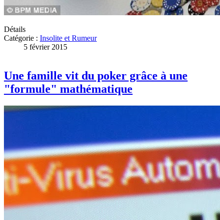
Détails
Catégorie :
Insolite et Rumeur
5 février 2015
Une famille vit du poker grâce à une
"formule" mathématique