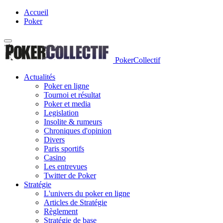
Accueil
Poker
PokerCollectif
Actualités
Poker en ligne
Tournoi et résultat
Poker et media
Legislation
Insolite & rumeurs
Chroniques d'opinion
Divers
Paris sportifs
Casino
Les entrevues
Twitter de Poker
Stratégie
L'univers du poker en ligne
Articles de Stratégie
Règlement
Stratégie de base