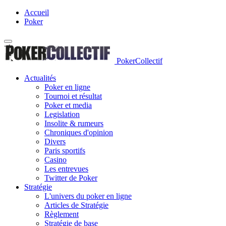
Accueil
Poker
PokerCollectif
Actualités
Poker en ligne
Tournoi et résultat
Poker et media
Legislation
Insolite & rumeurs
Chroniques d'opinion
Divers
Paris sportifs
Casino
Les entrevues
Twitter de Poker
Stratégie
L'univers du poker en ligne
Articles de Stratégie
Règlement
Stratégie de base