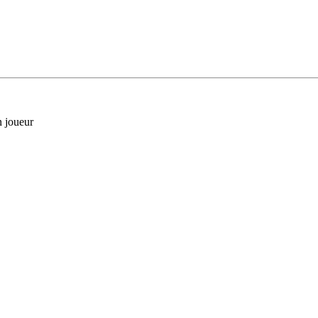
n joueur