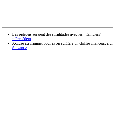
Les pigeons auraient des similitudes avec les "gamblers"
< Précédent
Accusé au criminel pour avoir suggéré un chiffre chanceux à u
Suivant >