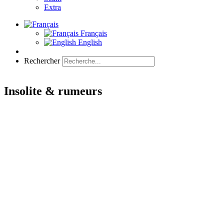
Extra
Français
English
Rechercher
Insolite & rumeurs