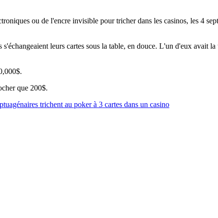
ctroniques ou de l'encre invisible pour tricher dans les casinos, les 4 
es s'échangeaient leurs cartes sous la table, en douce. L'un d'eux avait l
50,000$.
pocher que 200$.
ptuagénaires trichent au poker à 3 cartes dans un casino