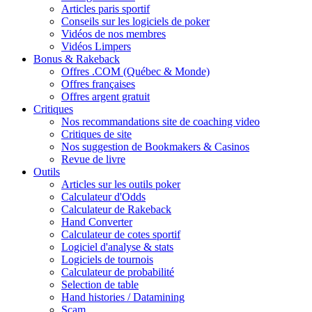
Articles paris sportif
Conseils sur les logiciels de poker
Vidéos de nos membres
Vidéos Limpers
Bonus & Rakeback
Offres .COM (Québec & Monde)
Offres françaises
Offres argent gratuit
Critiques
Nos recommandations site de coaching video
Critiques de site
Nos suggestion de Bookmakers & Casinos
Revue de livre
Outils
Articles sur les outils poker
Calculateur d'Odds
Calculateur de Rakeback
Hand Converter
Calculateur de cotes sportif
Logiciel d'analyse & stats
Logiciels de tournois
Calculateur de probabilité
Selection de table
Hand histories / Datamining
Scam