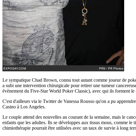
Le sympatique Chad Brown, connu tout autant comme joueur de poker (3.
a subi une intervention chirurgicale pour retirer une tumeur cancereus
évènement du Five-Star World Poker Classic), avec qui ils forment le
C'est d'ailleurs via le Twitter de Vanessa Rousso qu'on a pu apprend
Casino à Los Angeles.
Le couple attend des nouvelles au courant de la semaine, mais le can
enfants que les adultes. Ils se développes aux tissus mous, comme le tis
chimiothérapie pourrait être utilisées avec un taux de survie à long t