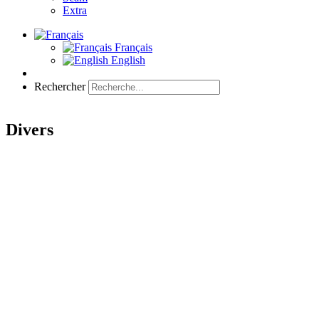
Extra
Français
English
Rechercher
Divers