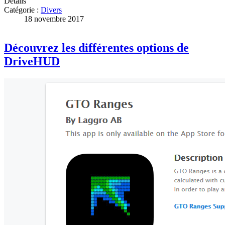
Détails
Catégorie :
Divers
18 novembre 2017
Découvrez les différentes options de
DriveHUD