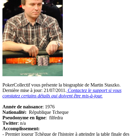
PokerCollectif vous présente la biographie de Martin Staszko.
Dernière mise à jour: 21/07/2011.
Contactez le support si vous
constatez certains détails qui doivent être mis-à-jour.
Année de naissance
: 1976
Nationalité:
République Tcheque
Pseudonyme en ligne
: filfedra
Twitter
: n/a
Accomplissement:
- Premier joueur Tchèque de l'histoire à atteindre la table finale des