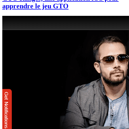
apprendre le jeu GTO