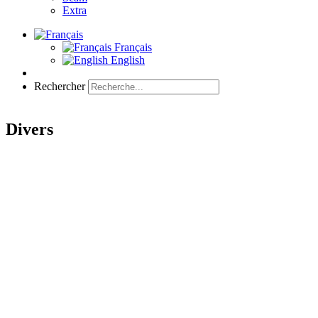
Extra
Français
English
Rechercher
Divers