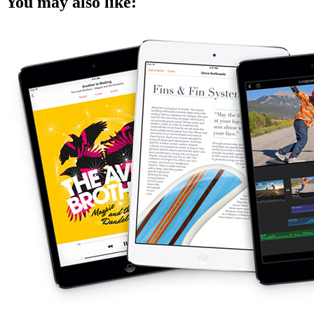
You may also like: