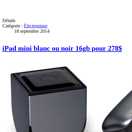
Détails
Catégorie :
Électronique
18 septembre 2014
iPad mini blanc ou noir 16gb pour 278$