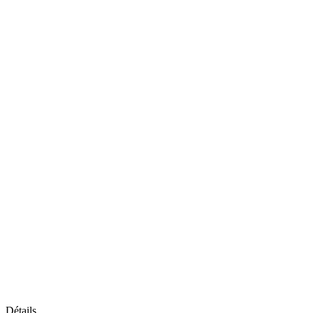
Détails