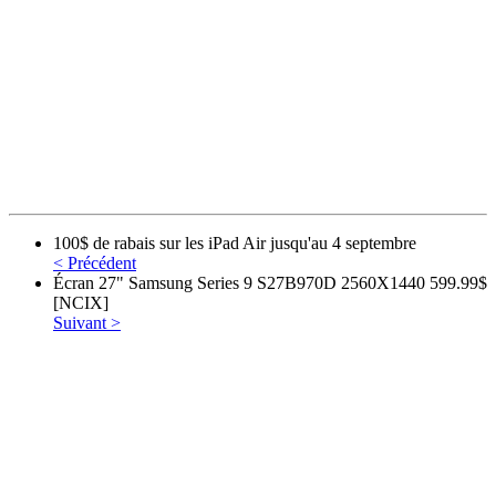
100$ de rabais sur les iPad Air jusqu'au 4 septembre
< Précédent
Écran 27" Samsung Series 9 S27B970D 2560X1440 599.99$
[NCIX]
Suivant >