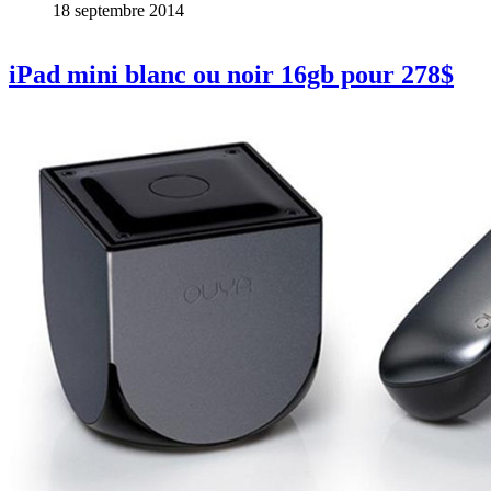
18 septembre 2014
iPad mini blanc ou noir 16gb pour 278$