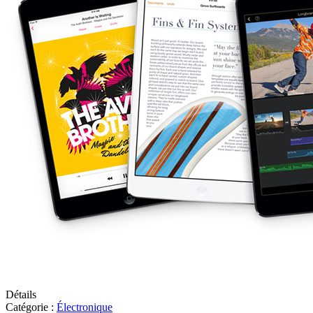
Détails
Catégorie :
Électronique