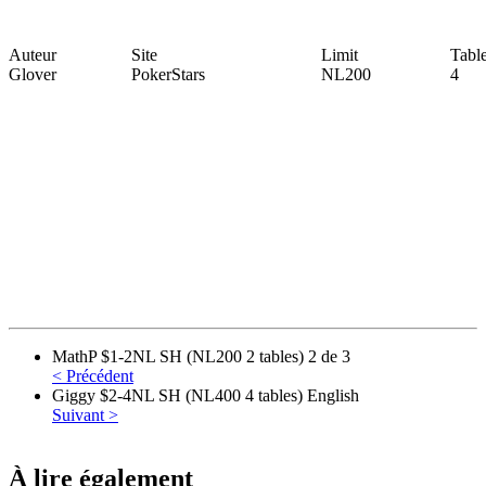
Auteur
Site
Limit
Table
Glover
PokerStars
NL200
4
MathP $1-2NL SH (NL200 2 tables) 2 de 3
< Précédent
Giggy $2-4NL SH (NL400 4 tables) English
Suivant >
À lire également