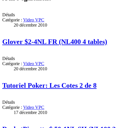
Détails
Catégorie :
Video VPC
20 décembre 2010
Glover $2-4NL FR (NL400 4 tables)
Détails
Catégorie :
Video VPC
20 décembre 2010
Tutoriel Poker: Les Cotes 2 de 8
Détails
Catégorie :
Video VPC
17 décembre 2010