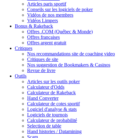
Articles paris sportif
Conseils sur les logiciels de poker
Vidéos de nos membres
Vidéos Limpers
Bonus & Rakeback
Offres .COM (Québec & Monde)
Offres françaises
Offres argent gratuit
Critiques
Nos recommandations site de coaching video
Critiques de site
Nos suggestion de Bookmakers & Casinos
Revue de livre
Outils
Articles sur les outils poker
Calculateur d'Odds
Calculateur de Rakeback
Hand Converter
Calculateur de cotes sportif
Logiciel d'analyse & stats
Logiciels de tournois
Calculateur de probabilité
Selection de table
Hand histories / Datamining
Scam