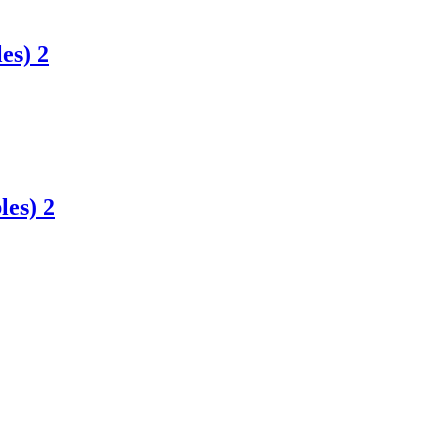
es) 2
les) 2