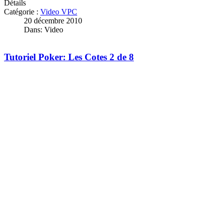
Détails
Catégorie :
Video VPC
20 décembre 2010
Dans: Video
Tutoriel Poker: Les Cotes 2 de 8