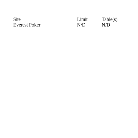
Site
Limit
Table(s)
Everest Poker
N/D
N/D