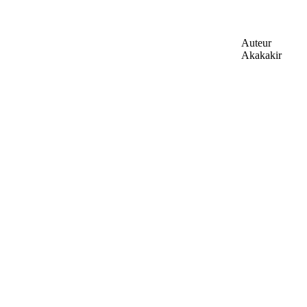
Auteur
Akakakir