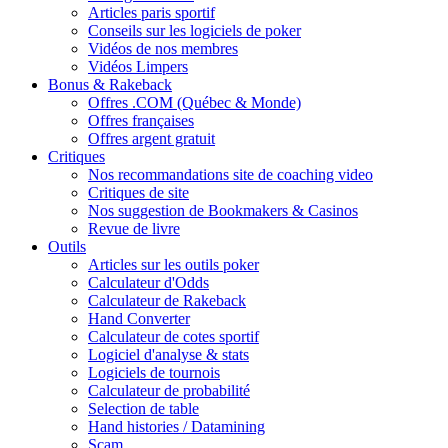
Articles paris sportif
Conseils sur les logiciels de poker
Vidéos de nos membres
Vidéos Limpers
Bonus & Rakeback
Offres .COM (Québec & Monde)
Offres françaises
Offres argent gratuit
Critiques
Nos recommandations site de coaching video
Critiques de site
Nos suggestion de Bookmakers & Casinos
Revue de livre
Outils
Articles sur les outils poker
Calculateur d'Odds
Calculateur de Rakeback
Hand Converter
Calculateur de cotes sportif
Logiciel d'analyse & stats
Logiciels de tournois
Calculateur de probabilité
Selection de table
Hand histories / Datamining
Scam