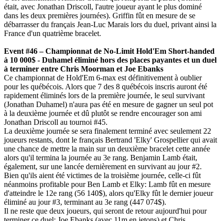
était, avec Jonathan Driscoll, l'autre joueur ayant le plus dominé
dans les deux premières journées). Griffin fût en mesure de se
débarrasser du français Jean-Luc Marais lors du duel, privant ainsi la
France d'un quatrième bracelet.
Event #46 – Championnat de No-Limit Hold'Em Short-handed
à 10 000$ - Duhamel éliminé hors des places payantes et un duel
à terminer entre Chris Moorman et Joe Ebanks
Ce championnat de Hold'Em 6-max est définitivement à oublier
pour les québécois. Alors que 7 des 8 québécois inscris auront été
rapidement éliminés lors de la première journée, le seul survivant
(Jonathan Duhamel) n'aura pas été en mesure de gagner un seul pot
à la deuxième journée et dû plutôt se rendre encourager son ami
Jonathan Driscoll au tournoi #45.
La deuxième journée se sera finalement terminé avec seulement 22
joueurs restants, dont le français Bertrand 'Elky' Grospellier qui avait
une chance de mettre la main sur un deuxième bracelet cette année
alors qu'il termina la journée au 3e rang. Benjamin Lamb était,
également, sur une lancée dernièrement en survivant au jour #2.
Bien qu'ils aient été victimes de la troisième journée, celle-ci fût
néanmoins profitable pour Ben Lamb et Elky: Lamb fût en mesure
d'atteindre le 12e rang (56 140$), alors qu'Elky fût le dernier joueur
éliminé au jour #3, terminant au 3e rang (447 074$).
Il ne reste que deux joueurs, qui seront de retour aujourd'hui pour
terminer ce duel: Joe Ebanks (avec 11m en jetons) et Chris