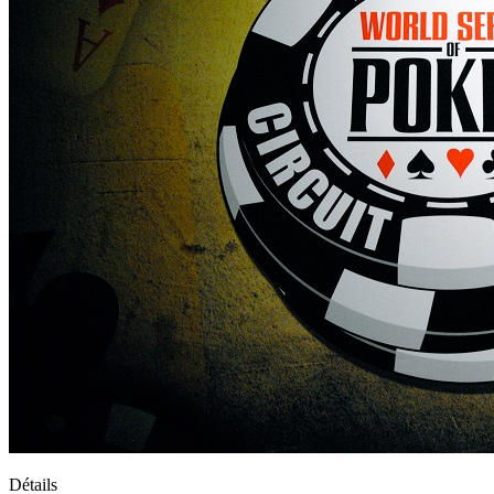
Détails