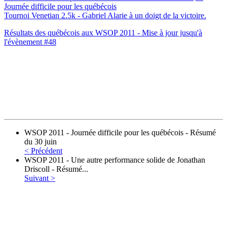
Journée difficile pour les québécois
Tournoi Venetian 2.5k - Gabriel Alarie à un doigt de la victoire.
Résultats des québécois aux WSOP 2011 - Mise à jour jusqu'à
l'évènement #48
WSOP 2011 - Journée difficile pour les québécois - Résumé
du 30 juin
< Précédent
WSOP 2011 - Une autre performance solide de Jonathan
Driscoll - Résumé...
Suivant >