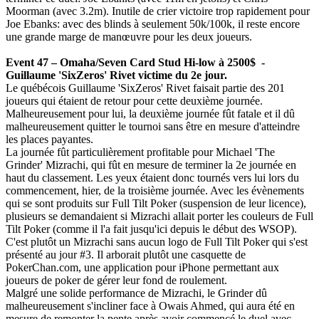
Moorman (avec 3.2m). Inutile de crier victoire trop rapidement pour
Joe Ebanks: avec des blinds à seulement 50k/100k, il reste encore
une grande marge de manœuvre pour les deux joueurs.
Event 47 – Omaha/Seven Card Stud Hi-low à 2500$ -
Guillaume 'SixZeros' Rivet victime du 2e jour.
Le québécois Guillaume 'SixZeros' Rivet faisait partie des 201
joueurs qui étaient de retour pour cette deuxième journée.
Malheureusement pour lui, la deuxième journée fût fatale et il dû
malheureusement quitter le tournoi sans être en mesure d'atteindre
les places payantes.
La journée fût particulièrement profitable pour Michael 'The
Grinder' Mizrachi, qui fût en mesure de terminer la 2e journée en
haut du classement. Les yeux étaient donc tournés vers lui lors du
commencement, hier, de la troisième journée. Avec les évènements
qui se sont produits sur Full Tilt Poker (suspension de leur licence),
plusieurs se demandaient si Mizrachi allait porter les couleurs de Full
Tilt Poker (comme il l'a fait jusqu'ici depuis le début des WSOP).
C'est plutôt un Mizrachi sans aucun logo de Full Tilt Poker qui s'est
présenté au jour #3. Il arborait plutôt une casquette de
PokerChan.com, une application pour iPhone permettant aux
joueurs de poker de gérer leur fond de roulement.
Malgré une solide performance de Mizrachi, le Grinder dû
malheureusement s'incliner face à Owais Ahmed, qui aura été en
mesure de remonter la pente après avoir commencé le duel avec