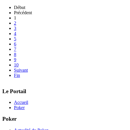
Début
Précédent
1
2
3
4
5
6
7
8
9
10
Suivant
Fin
Le Portail
Accueil
Poker
Poker