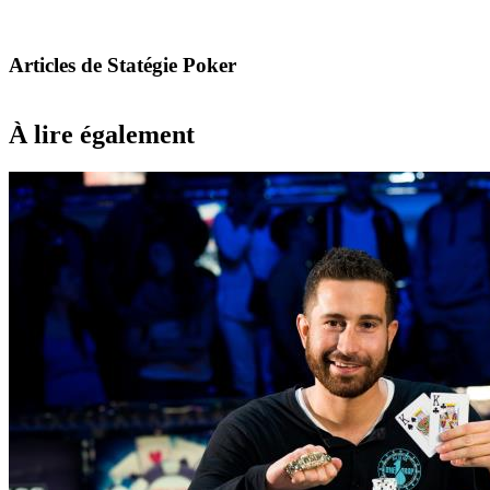
Articles de Statégie Poker
À lire également