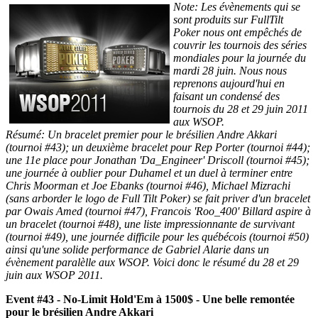
Note: Les évènements qui se
sont produits sur FullTilt
Poker nous ont empêchés de
couvrir les tournois des séries
mondiales pour la journée du
mardi 28 juin. Nous nous
reprenons aujourd'hui en
faisant un condensé des
tournois du 28 et 29 juin 2011
aux WSOP.
Résumé: Un bracelet premier pour le brésilien Andre Akkari
(tournoi #43); un deuxième bracelet pour Rep Porter (tournoi #44);
une 11e place pour Jonathan 'Da_Engineer' Driscoll (tournoi #45);
une journée à oublier pour Duhamel et un duel à terminer entre
Chris Moorman et Joe Ebanks (tournoi #46), Michael Mizrachi
(sans arborder le logo de Full Tilt Poker) se fait priver d'un bracelet
par Owais Amed (tournoi #47), Francois 'Roo_400' Billard aspire à
un bracelet (tournoi #48), une liste impressionnante de survivant
(tournoi #49), une journée difficile pour les québécois (tournoi #50)
ainsi qu'une solide performance de Gabriel Alarie dans un
évènement paralèlle aux WSOP. Voici donc le résumé du 28 et 29
juin aux WSOP 2011.
Event #43 - No-Limit Hold'Em à 1500$ - Une belle remontée
pour le brésilien Andre Akkari