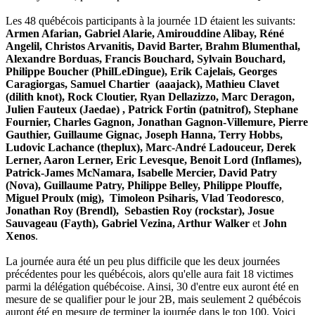
Les 48 québécois participants à la journée 1D étaient les suivants:
Armen Afarian, Gabriel Alarie, Amirouddine Alibay, Réné
Angelil, Christos Arvanitis, David Barter, Brahm Blumenthal,
Alexandre Borduas, Francis Bouchard, Sylvain Bouchard,
Philippe Boucher (PhilLeDingue), Erik Cajelais, Georges
Caragiorgas, Samuel Chartier (aaajack),
Mathieu Clavet
(dilith knot),
Rock Cloutier, Ryan Dellazizzo, Marc Deragon,
Julien Fauteux (Jaedae)
, Patrick Fortin (patnitrof), Stephane
Fournier, Charles Gagnon, Jonathan Gagnon-Villemure, Pierre
Gauthier, Guillaume Gignac, Joseph Hanna, Terry Hobbs,
Ludovic Lachance (theplux), Marc-André Ladouceur, Derek
Lerner, Aaron Lerner, Eric Levesque, Benoit Lord (Inflames),
Patrick-James McNamara, Isabelle Mercier, David Patry
(Nova), Guillaume Patry, Philippe Belley, Philippe Plouffe,
Miguel Proulx (mig), Timoleon Psiharis, Vlad Teodoresco
,
Jonathan Roy (Brendl), Sebastien Roy (rockstar), Josue
Sauvageau (Fayth), Gabriel Vezina, Arthur Walker
et
John
Xenos
.
La journée aura été un peu plus difficile que les deux journées
précédentes pour les québécois, alors qu'elle aura fait 18 victimes
parmi la délégation québécoise. Ainsi, 30 d'entre eux auront été en
mesure de se qualifier pour le jour 2B, mais seulement 2 québécois
auront été en mesure de terminer la journée dans le top 100. Voici