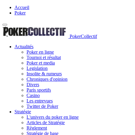
Accueil
Poker
PokerCollectif
Actualités
Poker en ligne
Tournoi et résultat
Poker et media
Legislation
Insolite & rumeurs
Chroniques d'opinion
Divers
Paris sportifs
Casino
Les entrevues
Twitter de Poker
Stratégie
L'univers du poker en ligne
Articles de Stratégie
Règlement
Stratégie de base