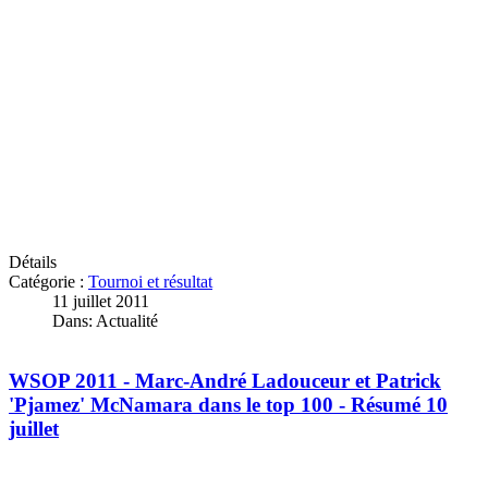
Détails
Catégorie :
Tournoi et résultat
11 juillet 2011
Dans: Actualité
WSOP 2011 - Marc-André Ladouceur et Patrick
'Pjamez' McNamara dans le top 100 - Résumé 10
juillet