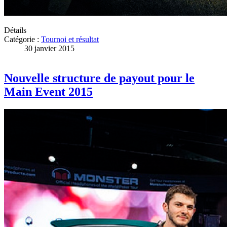
Détails
Catégorie :
Tournoi et résultat
30 janvier 2015
Nouvelle structure de payout pour le
Main Event 2015