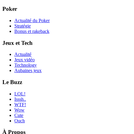
Poker
Actualité du Poker
Stratégie
Bonus et rakeback
Jeux et Tech
Actualité
Jeux vidéo
Technology
Aubaines jeux
Le Buzz
LOL!
Isssh..
WTF!
Wow
Cute
Ouch
À Propos