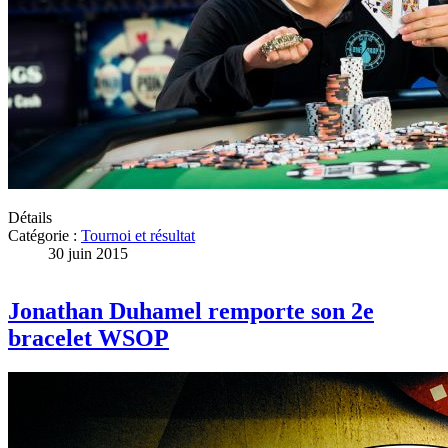
Détails
Catégorie :
Tournoi et résultat
30 juin 2015
Jonathan Duhamel remporte son 2e
bracelet WSOP