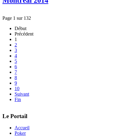
Montréal 2014
Page 1 sur 132
Début
Précédent
1
2
3
4
5
6
7
8
9
10
Suivant
Fin
Le Portail
Accueil
Poker