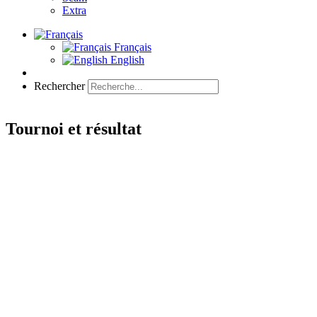
Extra
Français
English
Rechercher
Tournoi et résultat