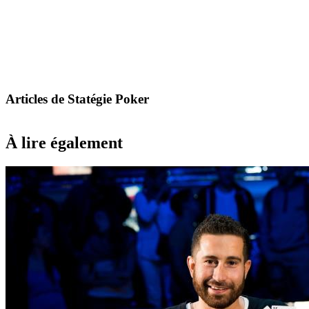
Articles de Statégie Poker
À lire également