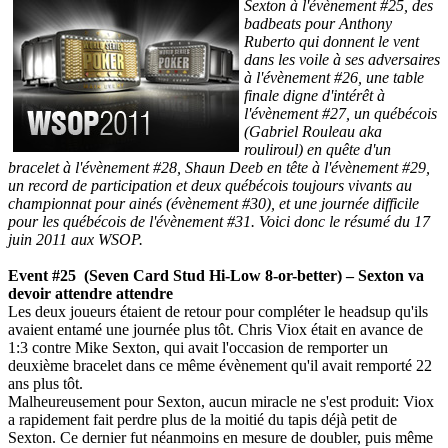
Sexton à l'évènement #25, des
badbeats pour Anthony
Ruberto qui donnent le vent
dans les voile à ses adversaires
à l'évènement #26, une table
finale digne d'intérêt à
l'évènement #27, un québécois
(Gabriel Rouleau aka
rouliroul) en quête d'un
bracelet à l'évènement #28, Shaun Deeb en tête à l'évènement #29,
un record de participation et deux québécois toujours vivants au
championnat pour ainés (évènement #30), et une journée difficile
pour les québécois de l'évènement #31. Voici donc le résumé du 17
juin 2011 aux WSOP.
Event #25 (Seven Card Stud Hi-Low 8-or-better) – Sexton va
devoir attendre attendre
Les deux joueurs étaient de retour pour compléter le headsup qu'ils
avaient entamé une journée plus tôt. Chris Viox était en avance de
1:3 contre Mike Sexton, qui avait l'occasion de remporter un
deuxième bracelet dans ce même évènement qu'il avait remporté 22
ans plus tôt.
Malheureusement pour Sexton, aucun miracle ne s'est produit: Viox
a rapidement fait perdre plus de la moitié du tapis déjà petit de
Sexton. Ce dernier fut néanmoins en mesure de doubler, puis même