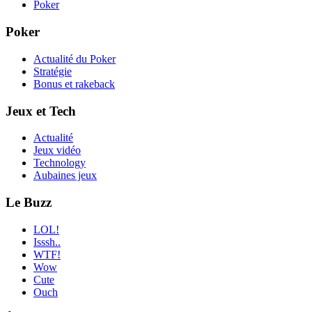
Poker
Poker
Actualité du Poker
Stratégie
Bonus et rakeback
Jeux et Tech
Actualité
Jeux vidéo
Technology
Aubaines jeux
Le Buzz
LOL!
Isssh..
WTF!
Wow
Cute
Ouch