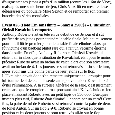
d'augmenter ses jetons à près d'un million (contre les 1.6m de Viox),
mais après une seule heure de jeu, Chris Viox fût en mesure de se
débarrasser du populaire Mike Sexton et de remporter son premier
bracelet des séries mondiales.
Event #26 (Hold'Em sans limite – 6max à 2500$) – L'ukrainien
Oleksii Kovalchuk remporte.
Anthony Ruberto était en tête en ce début de ce 3e jour et il sût
profiter de ses jetons pour atteindre la table finale. Malheureusement
pour lui, il fût le premier jouer de la table finale éliminé alors qu'il
fût victime d'un badbeat plutôt rare qui a fait un vacarme énorme
dans la salle. En effet, Anthony Ruberto et Olesksii Kovalchuk
étaient all-in alors que la situation de Kovalchuk était pour le moins
précaire: Ruberto avait un brelan de valet, alors que son adversaire
avait un brelan de 4. Les joueurs se sont retrouvés all-in sur le turn,
après avoir mis une bonne partie de leur jetons sur le flop.
L'Ukrainien devait donc s'en remettre uniquement au croupier pour
lui tourner le 4 de cœur, la seule carte pouvant aider Kovalchuk à
éviter l'élimination. À la surprise générale de la salle, c'est justement
cette carte que le croupier tourna, poussant ainsi Kolvalchuk en 1ere
place et laissant Ruberto avec un petit tapis de 550 000. Quelques
instants plus tard, Ruberto était éliminé… encore par un carré! Cette
fois, la paire de roi de Ruberto s'est retrouvé contre la paire de deux
de Ionel Anton. Sur un flop 2-9-8, Ruberto se croyait en bonne
position et les deux joueurs se sont retrouvés all-in sur le flop.