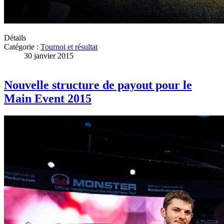
Détails
Catégorie :
Tournoi et résultat
30 janvier 2015
Nouvelle structure de payout pour le
Main Event 2015