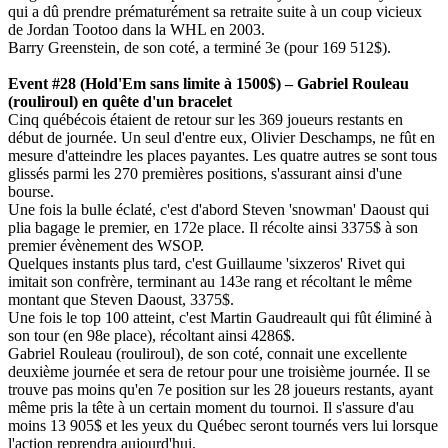
qui a dû prendre prématurément sa retraite suite à un coup vicieux
de Jordan Tootoo dans la WHL en 2003.
Barry Greenstein, de son coté, a terminé 3e (pour 169 512$).
Event #28 (Hold'Em sans limite à 1500$) – Gabriel Rouleau
(rouliroul) en quête d'un bracelet
Cinq québécois étaient de retour sur les 369 joueurs restants en
début de journée. Un seul d'entre eux, Olivier Deschamps, ne fût en
mesure d'atteindre les places payantes. Les quatre autres se sont tous
glissés parmi les 270 premières positions, s'assurant ainsi d'une
bourse.
Une fois la bulle éclaté, c'est d'abord Steven 'snowman' Daoust qui
plia bagage le premier, en 172e place. Il récolte ainsi 3375$ à son
premier évènement des WSOP.
Quelques instants plus tard, c'est Guillaume 'sixzeros' Rivet qui
imitait son confrère, terminant au 143e rang et récoltant le même
montant que Steven Daoust, 3375$.
Une fois le top 100 atteint, c'est Martin Gaudreault qui fût éliminé à
son tour (en 98e place), récoltant ainsi 4286$.
Gabriel Rouleau (rouliroul), de son coté, connait une excellente
deuxième journée et sera de retour pour une troisième journée. Il se
trouve pas moins qu'en 7e position sur les 28 joueurs restants, ayant
même pris la tête à un certain moment du tournoi. Il s'assure d'au
moins 13 905$ et les yeux du Québec seront tournés vers lui lorsque
l'action reprendra aujourd'hui.