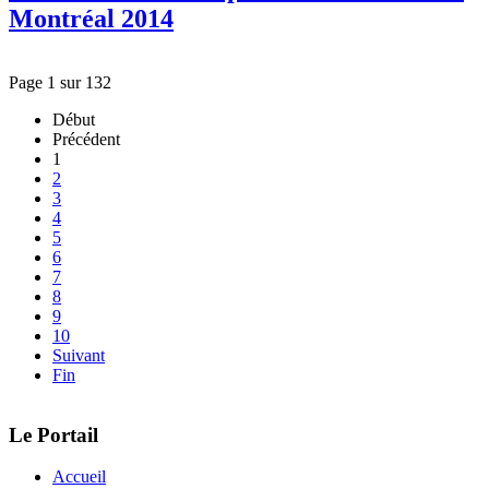
Montréal 2014
Page 1 sur 132
Début
Précédent
1
2
3
4
5
6
7
8
9
10
Suivant
Fin
Le Portail
Accueil