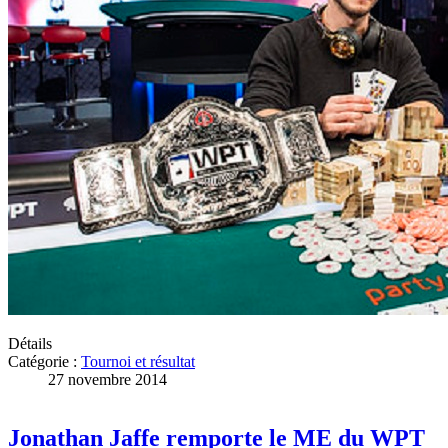
Détails
Catégorie :
Tournoi et résultat
27 novembre 2014
Jonathan Jaffe remporte le ME du WPT