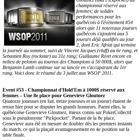
championnat réservé aux
femmes; de solides
performances pour les
québécois à l'évènement #54
alors que 11 nouveaux joueurs
québécois s'ajoutent aux 5
joueurs déjà qualifiés au jour
2, dont Eric Afriat qui termine
la journée au sommet, suivi de Vincent Jacques (vluff) au 6e rang, et
Sebastien Roy (rockstar) au 31e rang; Guillaume Rivet encore en
milieu de peloton au tournoi des Champions à 50 000$, alors que
Benjamin Lamb continue sur sa lancée en s'accaparant du 1er
rang. Voici donc le résumé du 3 juillet aux WSOP 2011.
Event #53 - Championnat d'Hold'Em à 1000$ réservé aux
femmes – Une 8e place pour Genevieve Gloutnez
Quatorze joueuses (en fait, treize joueuses et un joueur) étaient de
retour hier pour se disputer les grands honneurs. Parmi elles, la
québécoise Genevieve Gloutnez, mieux connu sur PokerCollectif
sous le pseudonyme "Pickpocket". Partant de la 8e place,
Genevieve aura été en mesure de doubler dès les premiers instants
du match, ce qui la plaçait avantageusement en 4e position sur la
table finale.