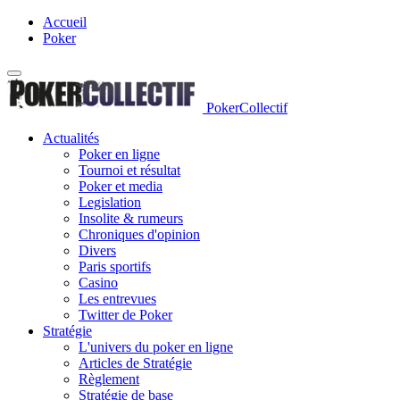
Accueil
Poker
PokerCollectif
Actualités
Poker en ligne
Tournoi et résultat
Poker et media
Legislation
Insolite & rumeurs
Chroniques d'opinion
Divers
Paris sportifs
Casino
Les entrevues
Twitter de Poker
Stratégie
L'univers du poker en ligne
Articles de Stratégie
Règlement
Stratégie de base