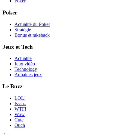
Poker
Poker
Actualité du Poker
Stratégie
Bonus et rakeback
Jeux et Tech
Actualité
Jeux vidéo
Technology
Aubaines jeux
Le Buzz
LOL!
Isssh..
WTF!
Wow
Cute
Ouch