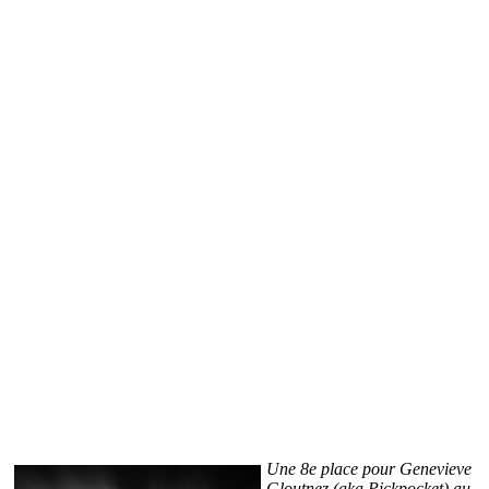
Une 8e place pour Genevieve
Gloutnez (aka Pickpocket) au