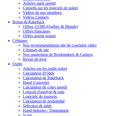
Articles paris sportif
Conseils sur les logiciels de poker
Vidéos de nos membres
Vidéos Limpers
Bonus & Rakeback
Offres .COM (Québec & Monde)
Offres françaises
Offres argent gratuit
Critiques
Nos recommandations site de coaching video
Critiques de site
Nos suggestion de Bookmakers & Casinos
Revue de livre
Outils
Articles sur les outils poker
Calculateur d'Odds
Calculateur de Rakeback
Hand Converter
Calculateur de cotes sportif
Logiciel d'analyse & stats
Logiciels de tournois
Calculateur de probabilité
Selection de table
Hand histories / Datamining
Scam