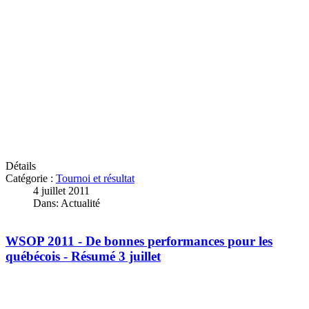
Détails
Catégorie :
Tournoi et résultat
4 juillet 2011
Dans: Actualité
WSOP 2011 - De bonnes performances pour les
québécois - Résumé 3 juillet