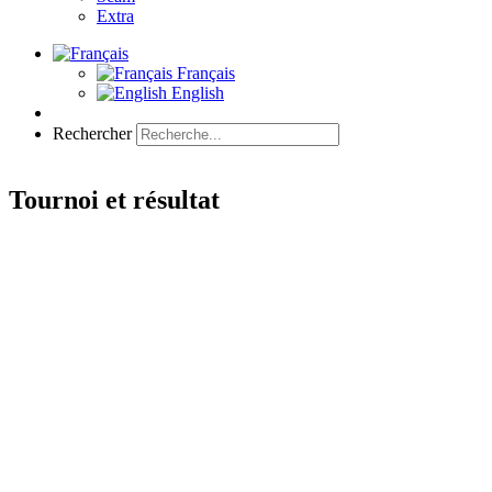
Extra
Français
English
Rechercher
Tournoi et résultat