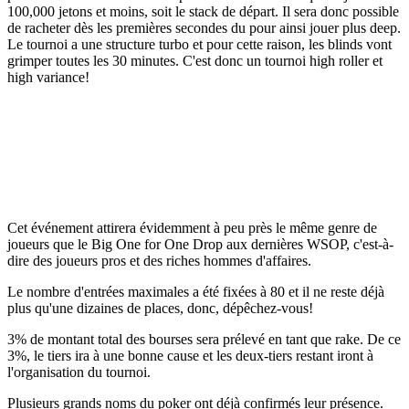
100,000 jetons et moins, soit le stack de départ. Il sera donc possible
de racheter dès les premières secondes du pour ainsi jouer plus deep.
Le tournoi a une structure turbo et pour cette raison, les blinds vont
grimper toutes les 30 minutes. C'est donc un tournoi high roller et
high variance!
Cet événement attirera évidemment à peu près le même genre de
joueurs que le Big One for One Drop aux dernières WSOP, c'est-à-
dire des joueurs pros et des riches hommes d'affaires.
Le nombre d'entrées maximales a été fixées à 80 et il ne reste déjà
plus qu'une dizaines de places, donc, dépêchez-vous!
3% de montant total des bourses sera prélevé en tant que rake. De ce
3%, le tiers ira à une bonne cause et les deux-tiers restant iront à
l'organisation du tournoi.
Plusieurs grands noms du poker ont déjà confirmés leur présence.