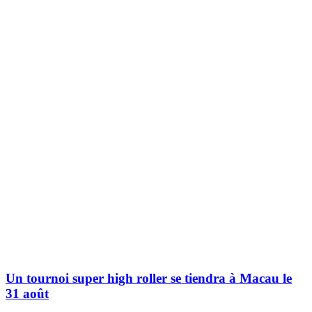
Un tournoi super high roller se tiendra à Macau le
31 août