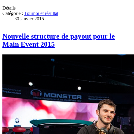
Détails
Catégorie :
Tournoi et résultat
30 janvier 2015
Nouvelle structure de payout pour le
Main Event 2015