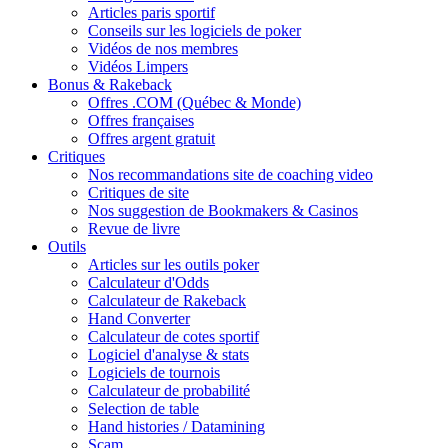
Articles paris sportif
Conseils sur les logiciels de poker
Vidéos de nos membres
Vidéos Limpers
Bonus & Rakeback
Offres .COM (Québec & Monde)
Offres françaises
Offres argent gratuit
Critiques
Nos recommandations site de coaching video
Critiques de site
Nos suggestion de Bookmakers & Casinos
Revue de livre
Outils
Articles sur les outils poker
Calculateur d'Odds
Calculateur de Rakeback
Hand Converter
Calculateur de cotes sportif
Logiciel d'analyse & stats
Logiciels de tournois
Calculateur de probabilité
Selection de table
Hand histories / Datamining
Scam