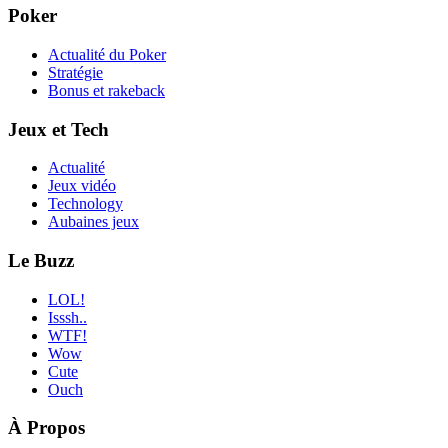
Poker
Actualité du Poker
Stratégie
Bonus et rakeback
Jeux et Tech
Actualité
Jeux vidéo
Technology
Aubaines jeux
Le Buzz
LOL!
Isssh..
WTF!
Wow
Cute
Ouch
À Propos