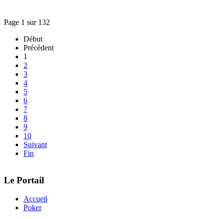
Page 1 sur 132
Début
Précédent
1
2
3
4
5
6
7
8
9
10
Suivant
Fin
Le Portail
Accueil
Poker