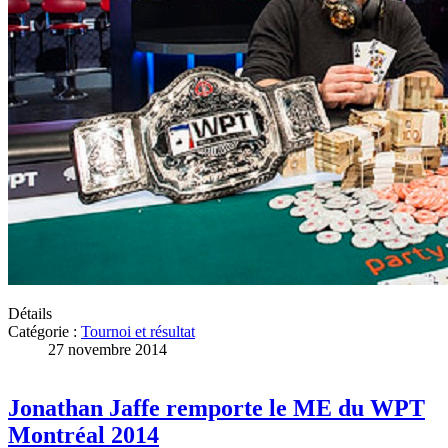
Détails
Catégorie :
Tournoi et résultat
27 novembre 2014
Jonathan Jaffe remporte le ME du WPT
Montréal 2014