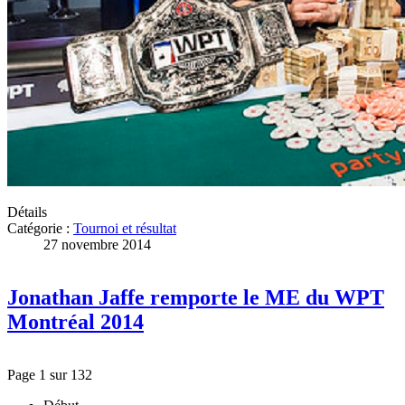
Détails
Catégorie :
Tournoi et résultat
27 novembre 2014
Jonathan Jaffe remporte le ME du WPT
Montréal 2014
Page 1 sur 132