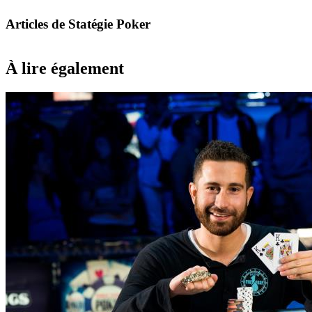
Articles de Statégie Poker
À lire également