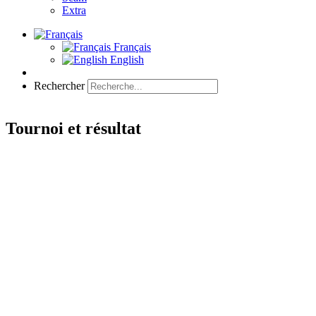
Extra
Français
English
Rechercher
Tournoi et résultat