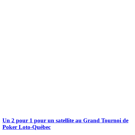
Un 2 pour 1 pour un satellite au Grand Tournoi de
Poker Loto-Québec