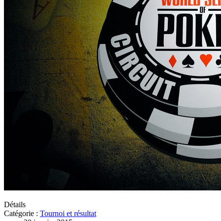
Détails
Catégorie :
Tournoi et résultat