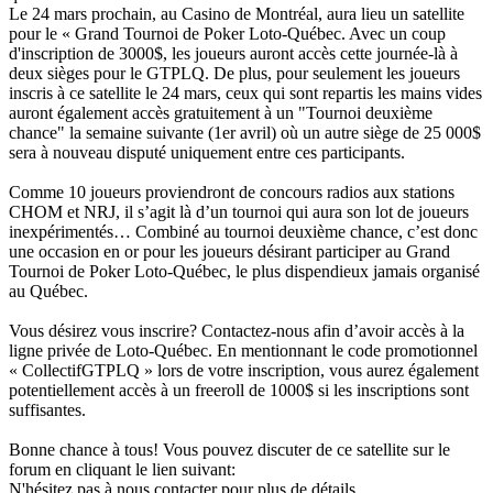
Le 24 mars prochain, au Casino de Montréal, aura lieu un satellite
pour le « Grand Tournoi de Poker Loto-Québec. Avec un coup
d'inscription de 3000$, les joueurs auront accès cette journée-là à
deux sièges pour le GTPLQ. De plus, pour seulement les joueurs
inscris à ce satellite le 24 mars, ceux qui sont repartis les mains vides
auront également accès gratuitement à un "Tournoi deuxième
chance" la semaine suivante (1er avril) où un autre siège de 25 000$
sera à nouveau disputé uniquement entre ces participants.
Comme 10 joueurs proviendront de concours radios aux stations
CHOM et NRJ, il s’agit là d’un tournoi qui aura son lot de joueurs
inexpérimentés… Combiné au tournoi deuxième chance, c’est donc
une occasion en or pour les joueurs désirant participer au Grand
Tournoi de Poker Loto-Québec, le plus dispendieux jamais organisé
au Québec.
Vous désirez vous inscrire? Contactez-nous afin d’avoir accès à la
ligne privée de Loto-Québec. En mentionnant le code promotionnel
« CollectifGTPLQ » lors de votre inscription, vous aurez également
potentiellement accès à un freeroll de 1000$ si les inscriptions sont
suffisantes.
Bonne chance à tous! Vous pouvez discuter de ce satellite sur le
forum en cliquant le lien suivant:
N'hésitez pas à nous contacter pour plus de détails.