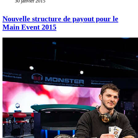
30 janvier 2015
Nouvelle structure de payout pour le
Main Event 2015