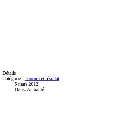
Détails
Catégorie :
Tournoi et résultat
5 mars 2012
Dans: Actualité