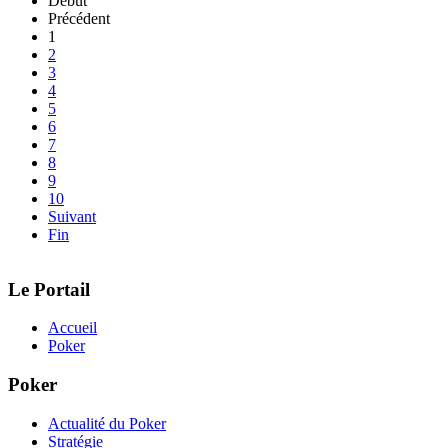
Début
Précédent
1
2
3
4
5
6
7
8
9
10
Suivant
Fin
Le Portail
Accueil
Poker
Poker
Actualité du Poker
Stratégie