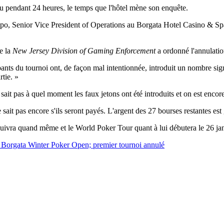
ndu pendant 24 heures, le temps que l'hôtel mène son enquête.
Lupo, Senior Vice President of Operations au Borgata Hotel Casino & Spa 
e la
New Jersey Division of Gaming Enforcement
a ordonné l'annulation
ants du tournoi ont, de façon mal intentionnée, introduit un nombre signif
rtie. »
sait pas à quel moment les faux jetons ont été introduits et on est encor
sait pas encore s'ils seront payés. L'argent des 27 bourses restantes est g
vra quand même et le World Poker Tour quant à lui débutera le 26 ja
 Borgata Winter Poker Open; premier tournoi annulé