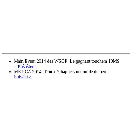
Main Event 2014 des WSOP: Le gagnant touchera 10M$
< Précédent
ME PCA 2014: Timex échappe son doublé de peu
Suivant >