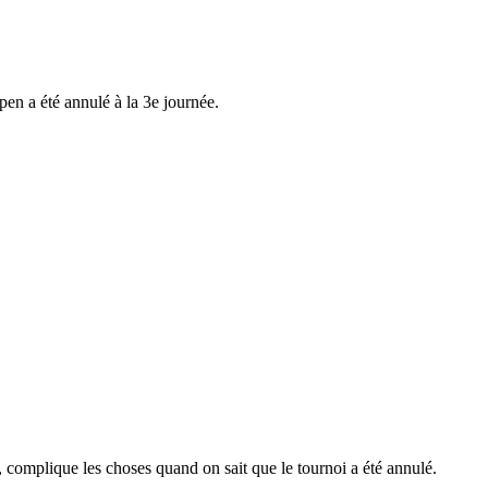
pen a été annulé à la 3e journée.
, complique les choses quand on sait que le tournoi a été annulé.