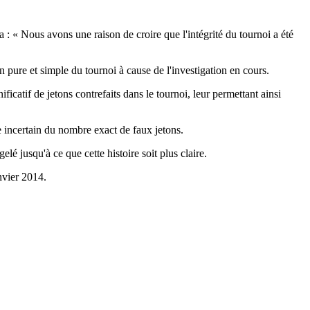
: « Nous avons une raison de croire que l'intégrité du tournoi a été
 pure et simple du tournoi à cause de l'investigation en cours.
icatif de jetons contrefaits dans le tournoi, leur permettant ainsi
e incertain du nombre exact de faux jetons.
elé jusqu'à ce que cette histoire soit plus claire.
nvier 2014.