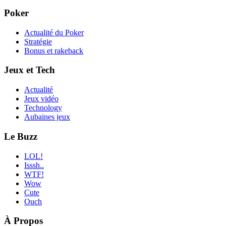
Poker
Actualité du Poker
Stratégie
Bonus et rakeback
Jeux et Tech
Actualité
Jeux vidéo
Technology
Aubaines jeux
Le Buzz
LOL!
Isssh..
WTF!
Wow
Cute
Ouch
À Propos