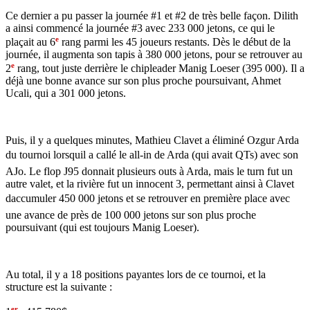
Ce dernier a pu passer la journée #1 et #2 de très belle façon. Dilith
a ainsi commencé la journée #3 avec 233 000 jetons, ce qui le
e
plaçait au 6
rang parmi les 45 joueurs restants. Dès le début de la
journée, il augmenta son tapis à 380 000 jetons, pour se retrouver au
e
2
rang, tout juste derrière le chipleader Manig Loeser (395 000). Il a
déjà une bonne avance sur son plus proche poursuivant, Ahmet
Ucali, qui a 301 000 jetons.
Puis, il y a quelques minutes, Mathieu Clavet a éliminé Ozgur Arda
du tournoi lorsquil a callé le all-in de Arda (qui avait QTs) avec son
AJo. Le flop J95 donnait plusieurs outs à Arda, mais le turn fut un
autre valet, et la rivière fut un innocent 3, permettant ainsi à Clavet
daccumuler 450 000 jetons et se retrouver en première place avec
une avance de près de 100 000 jetons sur son plus proche
poursuivant (qui est toujours Manig Loeser).
Au total, il y a 18 positions payantes lors de ce tournoi, et la
structure est la suivante :
er