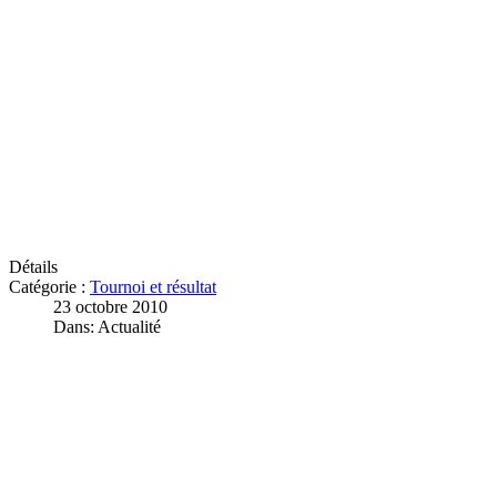
Détails
Catégorie :
Tournoi et résultat
23 octobre 2010
Dans: Actualité