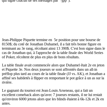
qui signe chacun de ses messages par "-jpp").
Jean-Philippe Piquette termine en 5e position pour une bourse de
8150$; du coté de Jonathan Duhamel, il a fait très bonne figure en
terminant au 3e rang, récoltant ainsi 13 390$. C'est bon signe dans le
cas de Jonathan qui, à l'approche de la table finale des World Series
of Poker, récoltent de plus en plus de bons résultats.
La table finale avait commencée alors que Duhamel était 2e en jeton
et Piquette 3e. Nos deux joueurs se sont affrontés dans un all-in
préflop plus tard au cours de la table finale (JJ vs. AK), et Jonathan a
affiné ses habiletés à flipper en remportant le pot grâce à un as sur la
rivière.
Le gagnant du tournoi est Jean-Louis Arseneau, qui a fait un
excellent comeback alors qu'avec 7 joueurs restants, il ne lui restait
qu'environ 6000 jetons alors que les blinds étaient à 6k-12k et 2k en
antes.