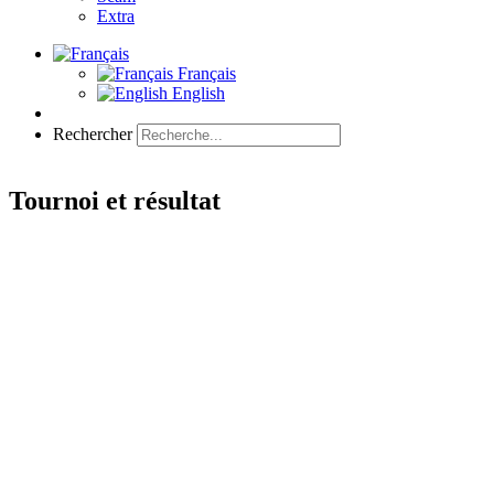
Extra
Français
English
Rechercher
Tournoi et résultat