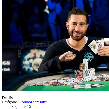
Détails
Catégorie :
Tournoi et résultat
30 juin 2015