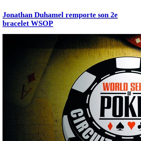
Jonathan Duhamel remporte son 2e
bracelet WSOP