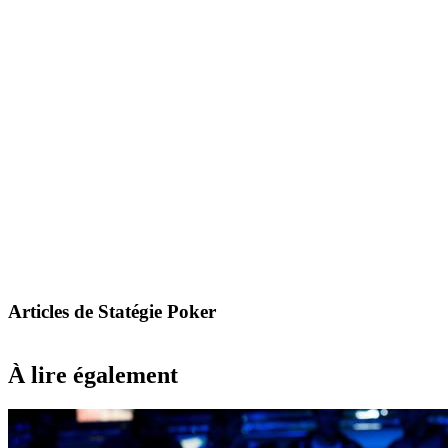
Articles de Statégie Poker
À lire également