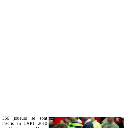
356 joueurs se sont
inscris au LAPT 2010