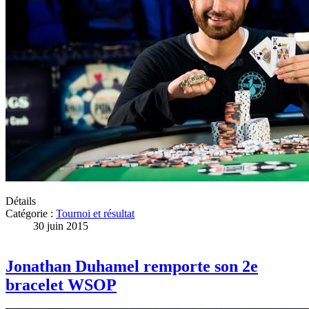
Détails
Catégorie :
Tournoi et résultat
30 juin 2015
Jonathan Duhamel remporte son 2e
bracelet WSOP