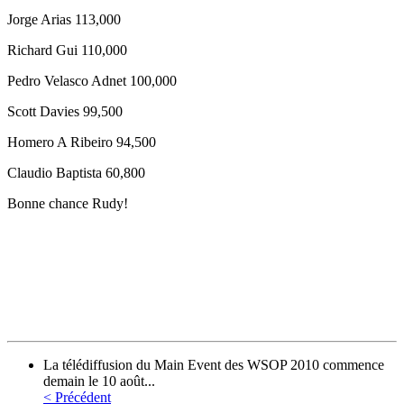
Jorge Arias 113,000
Richard Gui 110,000
Pedro Velasco Adnet 100,000
Scott Davies 99,500
Homero A Ribeiro 94,500
Claudio Baptista 60,800
Bonne chance Rudy!
La télédiffusion du Main Event des WSOP 2010 commence
demain le 10 août...
< Précédent