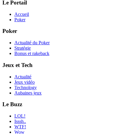
Le Portail
Accueil
Poker
Poker
Actualité du Poker
Stratégie
Bonus et rakeback
Jeux et Tech
Actualité
Jeux vidéo
Technology
Aubaines jeux
Le Buzz
LOL!
Isssh..
WTF!
Wow