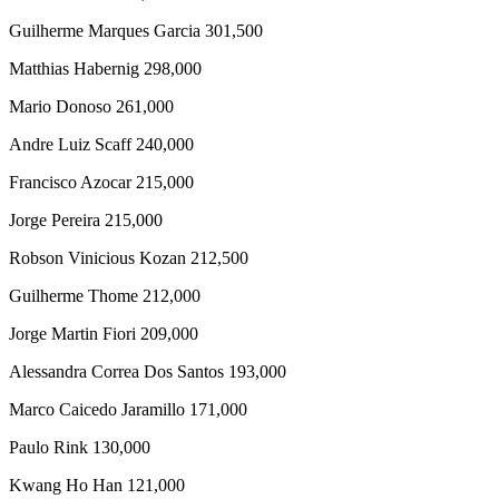
Guilherme Marques Garcia 301,500
Matthias Habernig 298,000
Mario Donoso 261,000
Andre Luiz Scaff 240,000
Francisco Azocar 215,000
Jorge Pereira 215,000
Robson Vinicious Kozan 212,500
Guilherme Thome 212,000
Jorge Martin Fiori 209,000
Alessandra Correa Dos Santos 193,000
Marco Caicedo Jaramillo 171,000
Paulo Rink 130,000
Kwang Ho Han 121,000