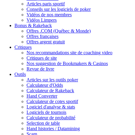
Articles paris sportif
Conseils sur les logiciels de poker
Vidéos de nos membres
Vidéos Limpers
Bonus & Rakeback
Offres .COM (Québec & Monde)
Offres françaises
Offres argent gratuit
Critiques
Nos recommandations site de coaching video
Critiques de site
Nos suggestion de Bookmakers & Casinos
Revue de livre
Outils
Articles sur les outils poker
Calculateur d'Odds
Calculateur de Rakeback
Hand Converter
Calculateur de cotes sportif
Logiciel d'analyse & stats
Logiciels de tournois
Calculateur de probabilité
Selection de table
Hand histories / Datamining
Scam