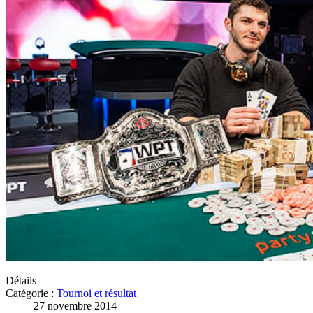
Détails
Catégorie :
Tournoi et résultat
27 novembre 2014