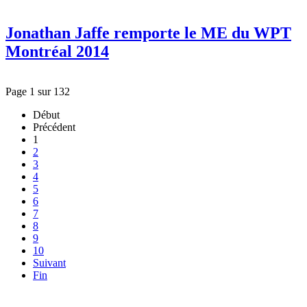
Jonathan Jaffe remporte le ME du WPT
Montréal 2014
Page 1 sur 132
Début
Précédent
1
2
3
4
5
6
7
8
9
10
Suivant
Fin