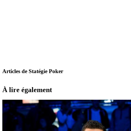
Articles de Statégie Poker
À lire également