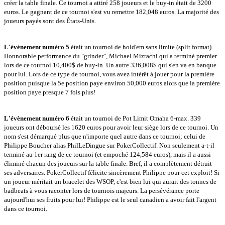
créer la table finale. Ce tournoi a attiré 258 joueurs et le buy-in était de 3200
euros. Le gagnant de ce tournoi s'est vu remettre 182,048 euros. La majorité des
joueurs payés sont des États-Unis.
L'évènement numéro 5
était un tournoi de hold'em sans limite (split format).
Honnorable performance du "grinder", Michael Mizrachi qui a terminé premier
lors de ce tournoi 10,400$ de buy-in. Un autre 336,008$ qui s'en va en banque
pour lui. Lors de ce type de tournoi, vous avez intérêt à jouer pour la première
position puisque la 5e position paye environ 50,000 euros alors que la première
position paye presque 7 fois plus!
L'évènement numéro 6
était un tournoi de Pot Limit Omaha 6-max. 339
joueurs ont déboursé les 1620 euros pour avoir leur siège lors de ce tournoi. Un
nom s'est démarqué plus que n'importe quel autre dans ce tournoi; celui de
Philippe Boucher alias PhilLeDingue sur PokerCollectif. Non seulement a-t-il
terminé au 1er rang de ce tournoi (et empoché 124,584 euros), mais il a aussi
éliminé chacun des joueurs sur la table finale. Bref, il a complètement détruit
ses adversaires. PokerCollectif félicite sincèrement Philippe pour cet exploit! Si
un joueur méritait un bracelet des WSOP, c'est bien lui qui aurait des tonnes de
badbeats à vous raconter lors de tournois majeurs. La persévérance porte
aujourd'hui ses fruits pour lui! Philippe est le seul canadien a avoir fait l'argent
dans ce tournoi.