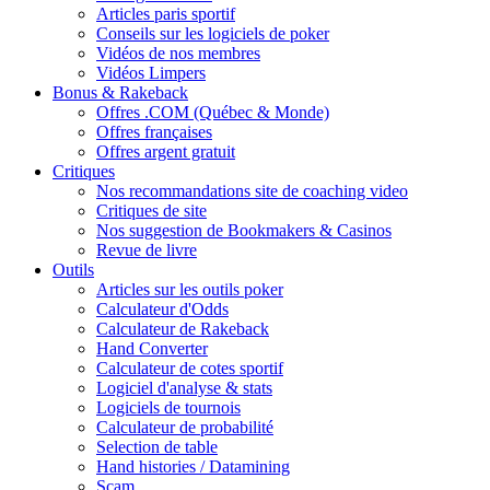
Articles paris sportif
Conseils sur les logiciels de poker
Vidéos de nos membres
Vidéos Limpers
Bonus & Rakeback
Offres .COM (Québec & Monde)
Offres françaises
Offres argent gratuit
Critiques
Nos recommandations site de coaching video
Critiques de site
Nos suggestion de Bookmakers & Casinos
Revue de livre
Outils
Articles sur les outils poker
Calculateur d'Odds
Calculateur de Rakeback
Hand Converter
Calculateur de cotes sportif
Logiciel d'analyse & stats
Logiciels de tournois
Calculateur de probabilité
Selection de table
Hand histories / Datamining
Scam