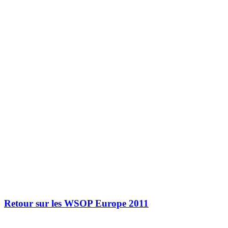
Retour sur les WSOP Europe 2011