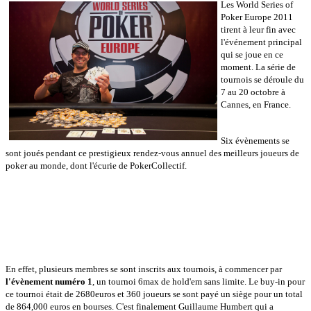
Les World Series of
Poker Europe 2011
tirent à leur fin avec
l'événement principal
qui se joue en ce
moment. La série de
tournois se déroule du
7 au 20 octobre à
Cannes, en France.
Six évènements se
sont joués pendant ce prestigieux rendez-vous annuel des meilleurs joueurs de
poker au monde, dont l'écurie de PokerCollectif.
En effet, plusieurs membres se sont inscrits aux tournois, à commencer par
l'évènement numéro 1
, un tournoi 6max de hold'em sans limite. Le buy-in pour
ce tournoi était de 2680euros et 360 joueurs se sont payé un siège pour un total
de 864,000 euros en bourses. C'est finalement Guillaume Humbert qui a