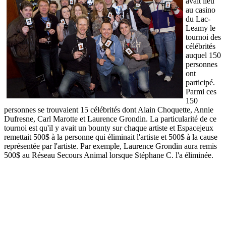
avait lieu
au casino
du Lac-
Leamy le
tournoi des
célébrités
auquel 150
personnes
ont
participé.
Parmi ces
150
personnes se trouvaient 15 célébrités dont Alain Choquette, Annie
Dufresne, Carl Marotte et Laurence Grondin. La particularité de ce
tournoi est qu'il y avait un bounty sur chaque artiste et Espacejeux
remettait 500$ à la personne qui éliminait l'artiste et 500$ à la cause
représentée par l'artiste. Par exemple, Laurence Grondin aura remis
500$ au Réseau Secours Animal lorsque Stéphane C. l'a éliminée.