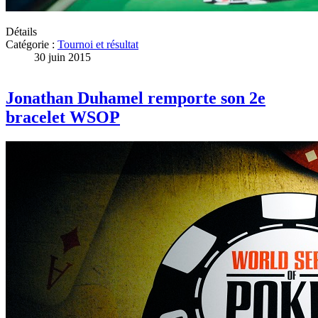
Détails
Catégorie :
Tournoi et résultat
30 juin 2015
Jonathan Duhamel remporte son 2e
bracelet WSOP