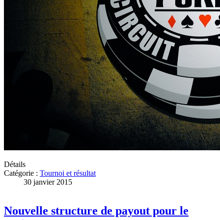
Détails
Catégorie :
Tournoi et résultat
30 janvier 2015
Nouvelle structure de payout pour le