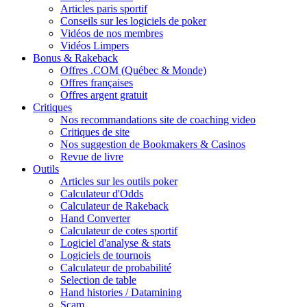
Articles paris sportif
Conseils sur les logiciels de poker
Vidéos de nos membres
Vidéos Limpers
Bonus & Rakeback
Offres .COM (Québec & Monde)
Offres françaises
Offres argent gratuit
Critiques
Nos recommandations site de coaching video
Critiques de site
Nos suggestion de Bookmakers & Casinos
Revue de livre
Outils
Articles sur les outils poker
Calculateur d'Odds
Calculateur de Rakeback
Hand Converter
Calculateur de cotes sportif
Logiciel d'analyse & stats
Logiciels de tournois
Calculateur de probabilité
Selection de table
Hand histories / Datamining
Scam