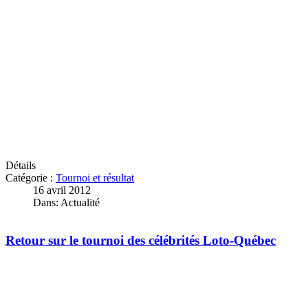
Détails
Catégorie :
Tournoi et résultat
16 avril 2012
Dans: Actualité
Retour sur le tournoi des célébrités Loto-Québec