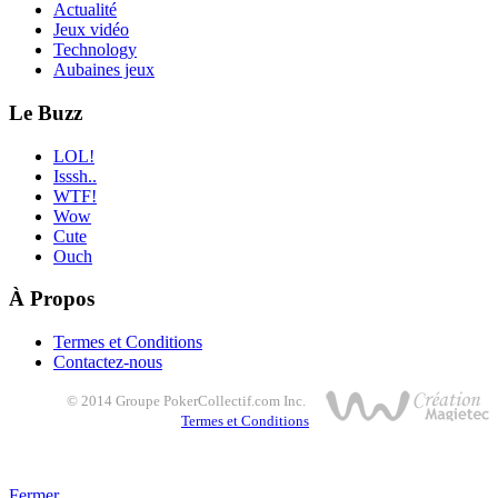
Actualité
Jeux vidéo
Technology
Aubaines jeux
Le Buzz
LOL!
Isssh..
WTF!
Wow
Cute
Ouch
À Propos
Termes et Conditions
Contactez-nous
© 2014 Groupe PokerCollectif.com Inc.
Termes et Conditions
Fermer