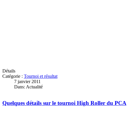
Détails
Catégorie :
Tournoi et résultat
7 janvier 2011
Dans: Actualité
Quelques détails sur le tournoi High Roller du PCA