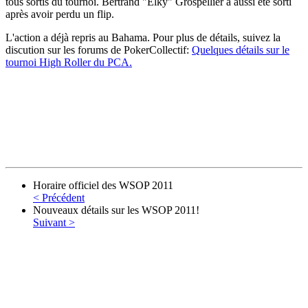
tous sortis du tournoi. Bertrand "Elky" Grospellier a aussi été sorti
après avoir perdu un flip.
L'action a déjà repris au Bahama. Pour plus de détails, suivez la
discution sur les forums de PokerCollectif:
Quelques détails sur le
tournoi High Roller du PCA.
Horaire officiel des WSOP 2011
< Précédent
Nouveaux détails sur les WSOP 2011!
Suivant >