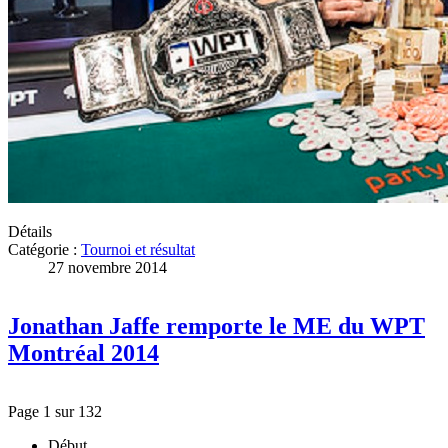
Détails
Catégorie :
Tournoi et résultat
27 novembre 2014
Jonathan Jaffe remporte le ME du WPT
Montréal 2014
Page 1 sur 132
Début