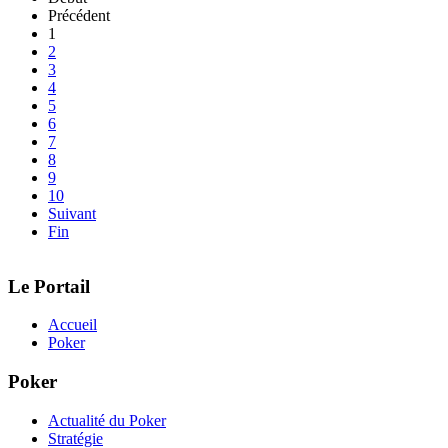
Précédent
1
2
3
4
5
6
7
8
9
10
Suivant
Fin
Le Portail
Accueil
Poker
Poker
Actualité du Poker
Stratégie