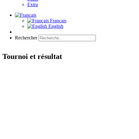
Extra
Français
English
Rechercher
Tournoi et résultat