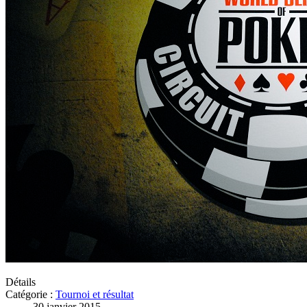
Détails
Catégorie :
Tournoi et résultat
30 janvier 2015