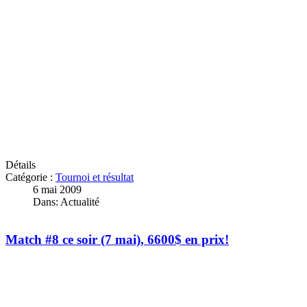
Détails
Catégorie :
Tournoi et résultat
6 mai 2009
Dans: Actualité
Match #8 ce soir (7 mai), 6600$ en prix!