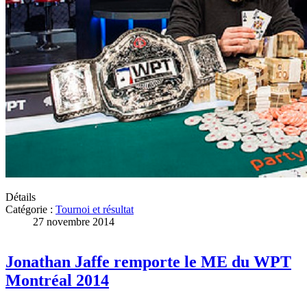
Détails
Catégorie :
Tournoi et résultat
27 novembre 2014
Jonathan Jaffe remporte le ME du WPT
Montréal 2014