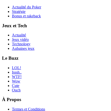
Actualité du Poker
Stratégie
Bonus et rakeback
Jeux et Tech
Actualité
Jeux vidéo
Technology
Aubaines jeux
Le Buzz
LOL!
Isssh..
WTF!
Wow
Cute
Ouch
À Propos
Termes et Conditions