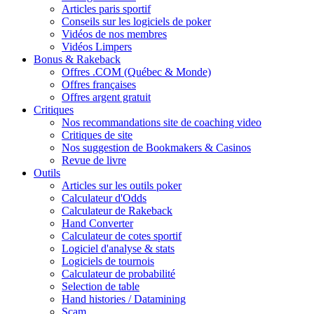
Articles paris sportif
Conseils sur les logiciels de poker
Vidéos de nos membres
Vidéos Limpers
Bonus & Rakeback
Offres .COM (Québec & Monde)
Offres françaises
Offres argent gratuit
Critiques
Nos recommandations site de coaching video
Critiques de site
Nos suggestion de Bookmakers & Casinos
Revue de livre
Outils
Articles sur les outils poker
Calculateur d'Odds
Calculateur de Rakeback
Hand Converter
Calculateur de cotes sportif
Logiciel d'analyse & stats
Logiciels de tournois
Calculateur de probabilité
Selection de table
Hand histories / Datamining
Scam