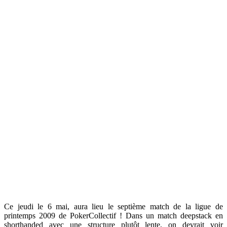
Ce jeudi le 6 mai, aura lieu le septième match de la ligue de
printemps 2009 de PokerCollectif ! Dans un match deepstack en
shorthanded avec une structure plutôt lente, on devrait voir