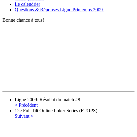
Le calendrier
Questions & Réponses Ligue Printemps 2009.
Bonne chance à tous!
Ligue 2009: Résultat du match #8
< Précédent
12e Full Tilt Online Poker Series (FTOPS)
Suivant >