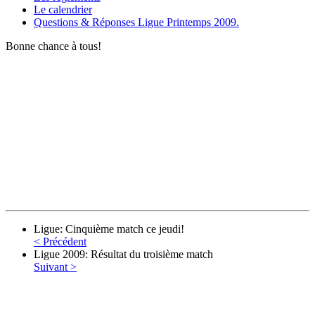
Le calendrier
Questions & Réponses Ligue Printemps 2009.
Bonne chance à tous!
Ligue: Cinquième match ce jeudi!
< Précédent
Ligue 2009: Résultat du troisième match
Suivant >