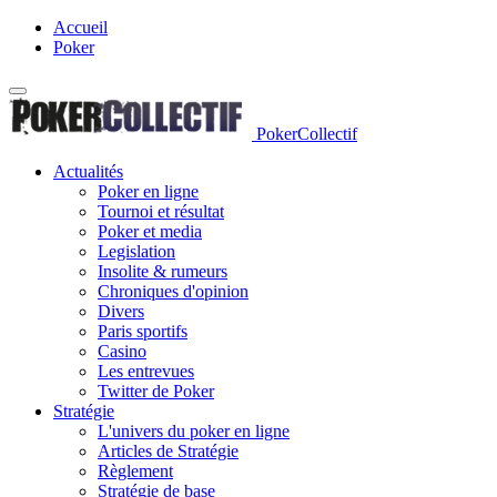
Accueil
Poker
PokerCollectif
Actualités
Poker en ligne
Tournoi et résultat
Poker et media
Legislation
Insolite & rumeurs
Chroniques d'opinion
Divers
Paris sportifs
Casino
Les entrevues
Twitter de Poker
Stratégie
L'univers du poker en ligne
Articles de Stratégie
Règlement
Stratégie de base