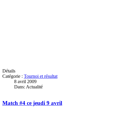
Détails
Catégorie :
Tournoi et résultat
8 avril 2009
Dans: Actualité
Match #4 ce jeudi 9 avril