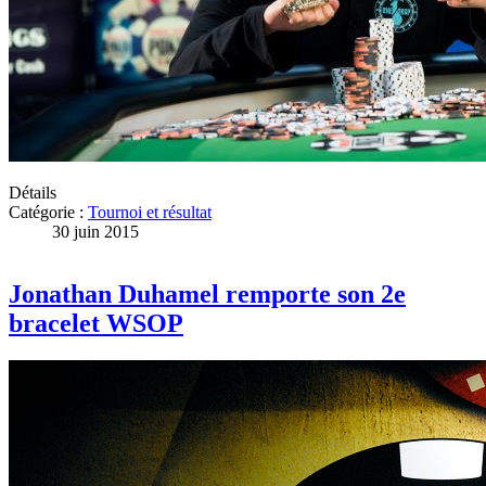
Détails
Catégorie :
Tournoi et résultat
30 juin 2015
Jonathan Duhamel remporte son 2e
bracelet WSOP