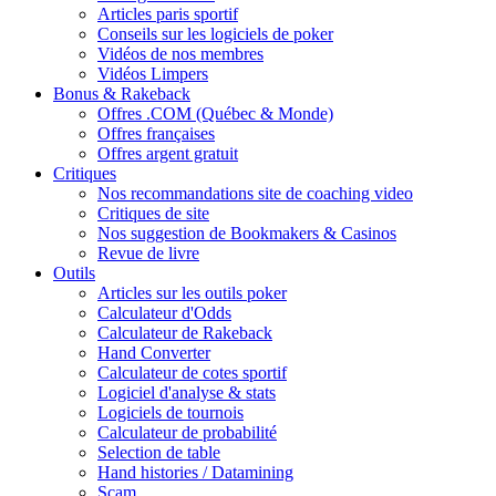
Articles paris sportif
Conseils sur les logiciels de poker
Vidéos de nos membres
Vidéos Limpers
Bonus & Rakeback
Offres .COM (Québec & Monde)
Offres françaises
Offres argent gratuit
Critiques
Nos recommandations site de coaching video
Critiques de site
Nos suggestion de Bookmakers & Casinos
Revue de livre
Outils
Articles sur les outils poker
Calculateur d'Odds
Calculateur de Rakeback
Hand Converter
Calculateur de cotes sportif
Logiciel d'analyse & stats
Logiciels de tournois
Calculateur de probabilité
Selection de table
Hand histories / Datamining
Scam