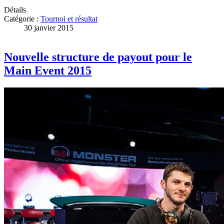
Détails
Catégorie :
Tournoi et résultat
30 janvier 2015
Nouvelle structure de payout pour le
Main Event 2015