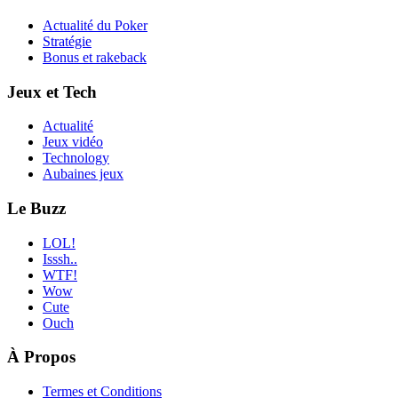
Actualité du Poker
Stratégie
Bonus et rakeback
Jeux et Tech
Actualité
Jeux vidéo
Technology
Aubaines jeux
Le Buzz
LOL!
Isssh..
WTF!
Wow
Cute
Ouch
À Propos
Termes et Conditions