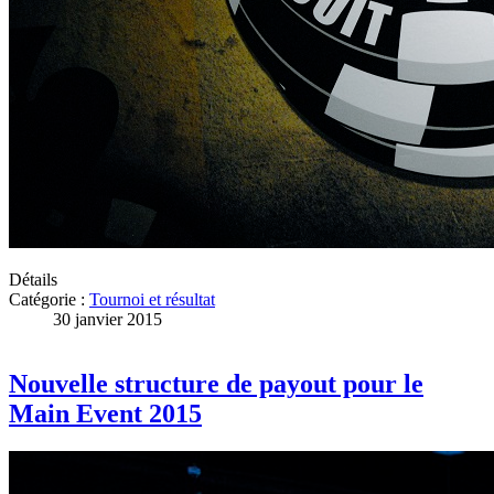
Détails
Catégorie :
Tournoi et résultat
30 janvier 2015
Nouvelle structure de payout pour le
Main Event 2015