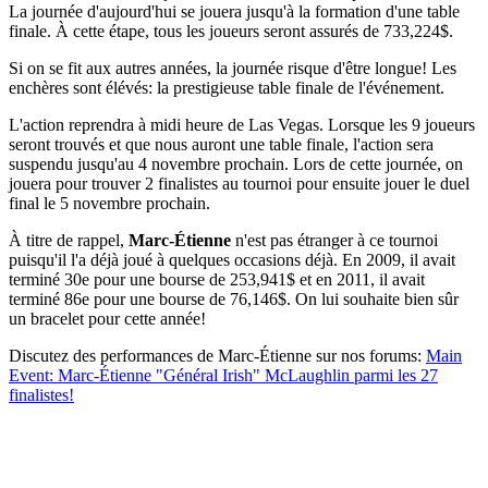
La journée d'aujourd'hui se jouera jusqu'à la formation d'une table
finale. À cette étape, tous les joueurs seront assurés de 733,224$.
Si on se fit aux autres années, la journée risque d'être longue! Les
enchères sont élévés: la prestigieuse table finale de l'événement.
L'action reprendra à midi heure de Las Vegas. Lorsque les 9 joueurs
seront trouvés et que nous auront une table finale, l'action sera
suspendu jusqu'au 4 novembre prochain. Lors de cette journée, on
jouera pour trouver 2 finalistes au tournoi pour ensuite jouer le duel
final le 5 novembre prochain.
À titre de rappel,
Marc-Étienne
n'est pas étranger à ce tournoi
puisqu'il l'a déjà joué à quelques occasions déjà. En 2009, il avait
terminé 30e pour une bourse de 253,941$ et en 2011, il avait
terminé 86e pour une bourse de 76,146$. On lui souhaite bien sûr
un bracelet pour cette année!
Discutez des performances de Marc-Étienne sur nos forums:
Main
Event: Marc-Étienne "Général Irish" McLaughlin parmi les 27
finalistes!