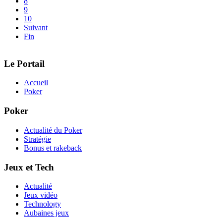
8
9
10
Suivant
Fin
Le Portail
Accueil
Poker
Poker
Actualité du Poker
Stratégie
Bonus et rakeback
Jeux et Tech
Actualité
Jeux vidéo
Technology
Aubaines jeux