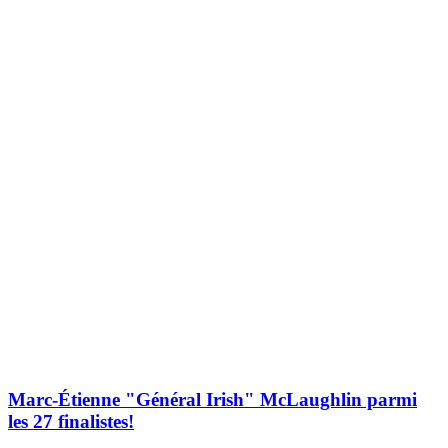
Marc-Étienne "Général Irish" McLaughlin parmi
les 27 finalistes!