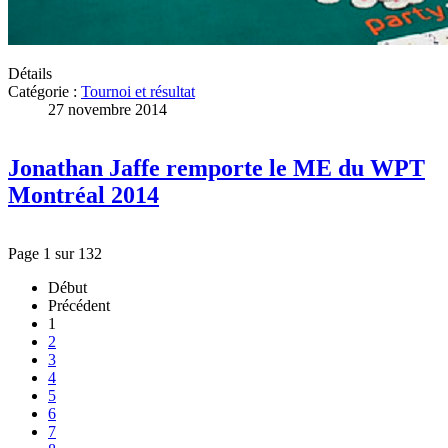
Détails
Catégorie :
Tournoi et résultat
27 novembre 2014
Jonathan Jaffe remporte le ME du WPT
Montréal 2014
Page 1 sur 132
Début
Précédent
1
2
3
4
5
6
7