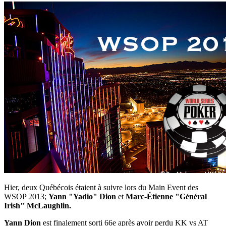
Hier, deux Québécois étaient à suivre lors du Main Event des
WSOP 2013;
Yann "Yadio" Dion
et
Marc-Étienne "Général
Irish" McLaughlin.
Yann Dion
est finalement sorti 66e après avoir perdu KK vs AT