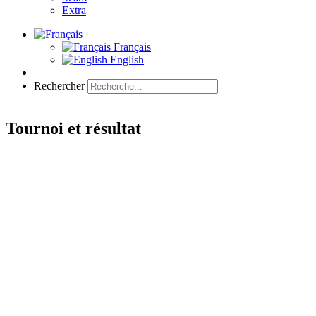
Extra
Français
English
Rechercher
Tournoi et résultat