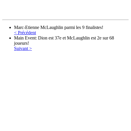
Marc-Etienne McLaughlin parmi les 9 finalistes!
< Précédent
Main Event: Dion est 37e et McLaughlin est 2e sur 68
joueurs!
Suivant >