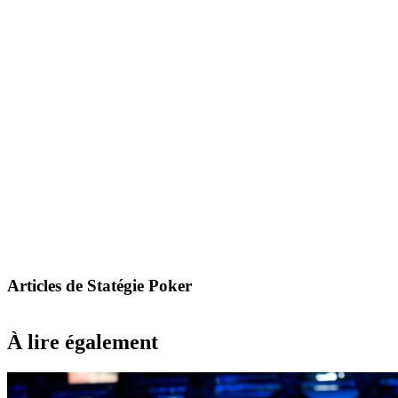
Articles de Statégie Poker
À lire également