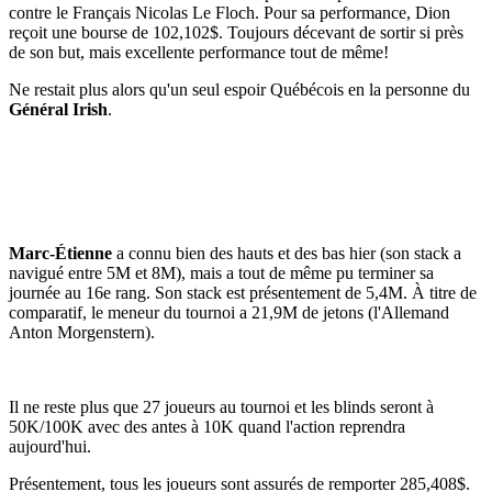
contre le Français Nicolas Le Floch. Pour sa performance, Dion
reçoit une bourse de 102,102$. Toujours décevant de sortir si près
de son but, mais excellente performance tout de même!
Ne restait plus alors qu'un seul espoir Québécois en la personne du
Général Irish
.
Marc-Étienne
a connu bien des hauts et des bas hier (son stack a
navigué entre 5M et 8M), mais a tout de même pu terminer sa
journée au 16e rang. Son stack est présentement de 5,4M. À titre de
comparatif, le meneur du tournoi a 21,9M de jetons (l'Allemand
Anton Morgenstern).
Il ne reste plus que 27 joueurs au tournoi et les blinds seront à
50K/100K avec des antes à 10K quand l'action reprendra
aujourd'hui.
Présentement, tous les joueurs sont assurés de remporter 285,408$.