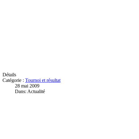
Détails
Catégorie :
Tournoi et résultat
28 mai 2009
Dans: Actualité