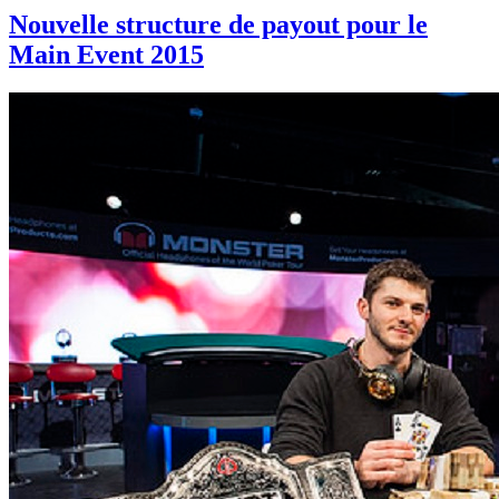
Nouvelle structure de payout pour le
Main Event 2015