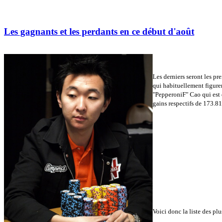
Les gagnants et les perdants en ce début d'août
Les derniers seront les pr
qui habituellement figuren
"PepperoniF" Cao qui est d
gains respectifs de 173.81
Voici donc la liste des plu