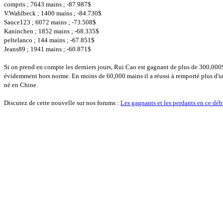
compris ; 7643 mains ; -87.987$
V.Wahlbeck ; 1400 mains ; -84.730$
Sauce123 ; 6072 mains ; -73.508$
Kaninchen ; 1852 mains ; -68.335$
peltelanco ; 144 mains ; -67.851$
Jeans89 ; 1941 mains ; -60.871$
Si on prend en compte les derniers jours, Rui Cao est gagnant de plus de 300,000$
évidemment hors norme. En moins de 60,000 mains il a réussi à remporté plus d'un mi
né en Chine.
Discutez de cette nouvelle sur nos forums :
Les gagnants et les perdants en ce déb