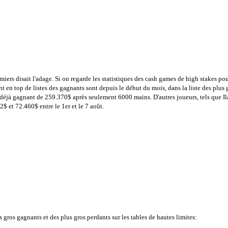
emiers disait l'adage. Si on regarde les statistiques des cash games de high stakes po
t en top de listes des gagnants sont depuis le début du mois, dans la liste des plu
éjà gagnant de 259.370$ après seulement 6000 mains. D'autres joueurs, tels que Ilar
2$ et 72.460$ entre le 1er et le 7 août.
s gros gagnants et des plus gros perdants sur les tables de hautes limites: