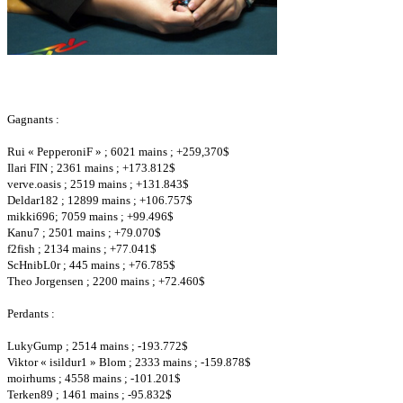
Gagnants :
Rui « PepperoniF » ; 6021 mains ; +259,370$
Ilari FIN ; 2361 mains ; +173.812$
verve.oasis ; 2519 mains ; +131.843$
Deldar182 ; 12899 mains ; +106.757$
mikki696; 7059 mains ; +99.496$
Kanu7 ; 2501 mains ; +79.070$
f2fish ; 2134 mains ; +77.041$
ScHnibL0r ; 445 mains ; +76.785$
Theo Jorgensen ; 2200 mains ; +72.460$
Perdants :
LukyGump ; 2514 mains ; -193.772$
Viktor « isildur1 » Blom ; 2333 mains ; -159.878$
moirhums ; 4558 mains ; -101.201$
Terken89 ; 1461 mains ; -95.832$