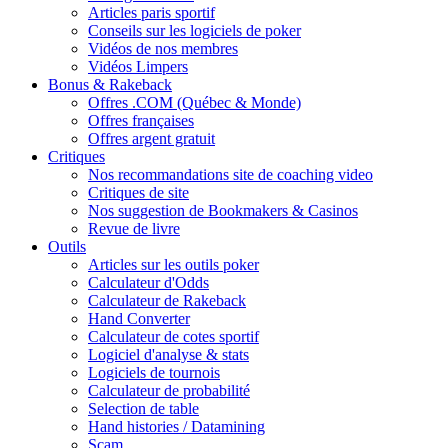
Articles paris sportif
Conseils sur les logiciels de poker
Vidéos de nos membres
Vidéos Limpers
Bonus & Rakeback
Offres .COM (Québec & Monde)
Offres françaises
Offres argent gratuit
Critiques
Nos recommandations site de coaching video
Critiques de site
Nos suggestion de Bookmakers & Casinos
Revue de livre
Outils
Articles sur les outils poker
Calculateur d'Odds
Calculateur de Rakeback
Hand Converter
Calculateur de cotes sportif
Logiciel d'analyse & stats
Logiciels de tournois
Calculateur de probabilité
Selection de table
Hand histories / Datamining
Scam