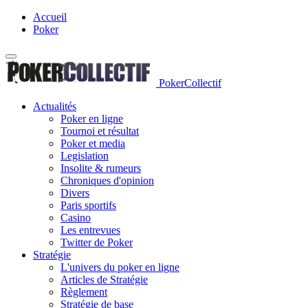
Accueil
Poker
PokerCollectif
Actualités
Poker en ligne
Tournoi et résultat
Poker et media
Legislation
Insolite & rumeurs
Chroniques d'opinion
Divers
Paris sportifs
Casino
Les entrevues
Twitter de Poker
Stratégie
L'univers du poker en ligne
Articles de Stratégie
Règlement
Stratégie de base