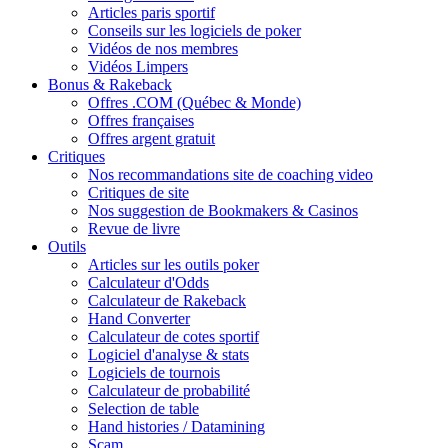
Articles paris sportif
Conseils sur les logiciels de poker
Vidéos de nos membres
Vidéos Limpers
Bonus & Rakeback
Offres .COM (Québec & Monde)
Offres françaises
Offres argent gratuit
Critiques
Nos recommandations site de coaching video
Critiques de site
Nos suggestion de Bookmakers & Casinos
Revue de livre
Outils
Articles sur les outils poker
Calculateur d'Odds
Calculateur de Rakeback
Hand Converter
Calculateur de cotes sportif
Logiciel d'analyse & stats
Logiciels de tournois
Calculateur de probabilité
Selection de table
Hand histories / Datamining
Scam