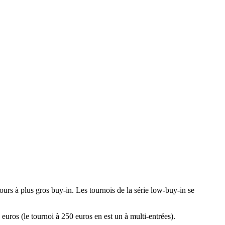
8 jours à plus gros buy-in. Les tournois de la série low-buy-in se
euros (le tournoi à 250 euros en est un à multi-entrées).