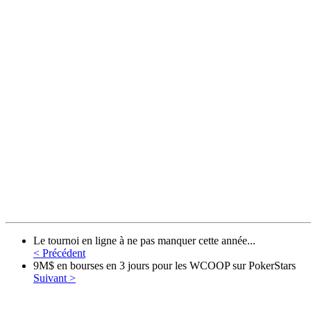
Le tournoi en ligne à ne pas manquer cette année...
< Précédent
9M$ en bourses en 3 jours pour les WCOOP sur PokerStars
Suivant >