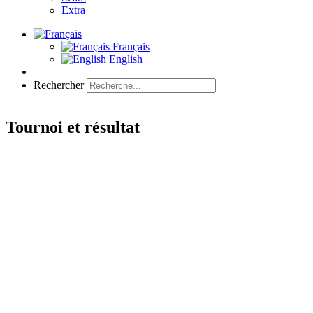
Extra
Français
English
Rechercher
Tournoi et résultat