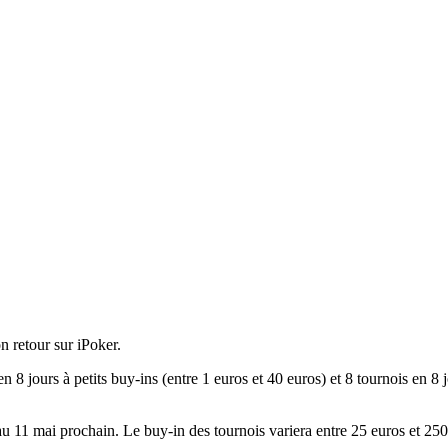
n retour sur iPoker.
s en 8 jours à petits buy-ins (entre 1 euros et 40 euros) et 8 tournois en 
au 11 mai prochain. Le buy-in des tournois variera entre 25 euros et 250 