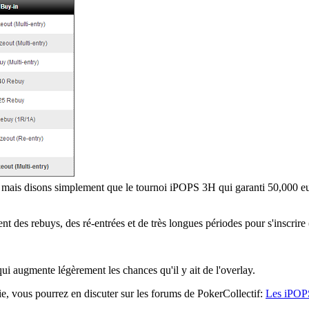
, mais disons simplement que le tournoi iPOPS 3H qui garanti 50,000 eu
ent des rebuys, des ré-entrées et de très longues périodes pour s'inscrire (
qui augmente légèrement les chances qu'il y ait de l'overlay.
rie, vous pourrez en discuter sur les forums de PokerCollectif:
Les iPOP