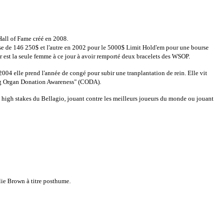
all of Fame créé en 2008.
e de 146 250$ et l'autre en 2002 pour le 5000$ Limit Hold'em pour une bourse
fer est la seule femme à ce jour à avoir remporté deux bracelets des WSOP.
2004 elle prend l'année de congé pour subir une tranplantation de rein. Elle vit
ating Organ Donation Awareness" (CODA).
s high stakes du Bellagio, jouant contre les meilleurs joueurs du monde ou jouant
lie Brown à titre posthume.