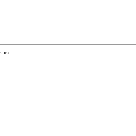
ieures