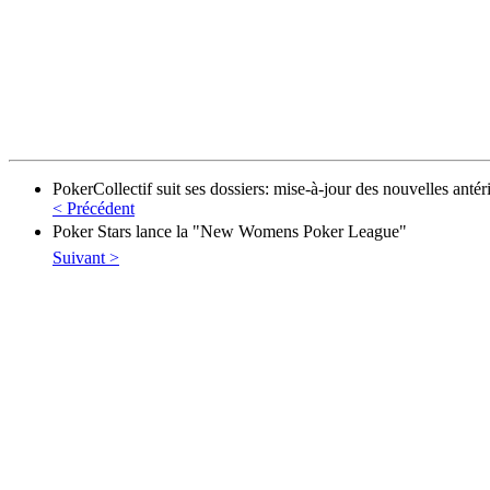
PokerCollectif suit ses dossiers: mise-à-jour des nouvelles antér
< Précédent
Poker Stars lance la "New Womens Poker League"
Suivant >