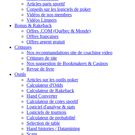
Articles paris sportif
Conseils sur les logiciels de poker
Vidéos de nos membres
Vidéos Limpers
Bonus & Rakeback
Offres .COM (Québec & Monde)
Offres françaises
Offres argent gratuit
Critiques
Nos recommandations site de coaching video
Critiques de site
Nos suggestion de Bookmakers & Casinos
Revue de livre
Outils
Articles sur les outils poker
Calculateur d'Odds
Calculateur de Rakeback
Hand Converter
Calculateur de cotes sportif
Logiciel d'analyse & stats
Logiciels de tournois
Calculateur de probabilité
Selection de table
Hand histories / Datamining
Scam