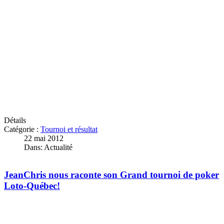
Détails
Catégorie :
Tournoi et résultat
22 mai 2012
Dans: Actualité
JeanChris nous raconte son Grand tournoi de poker
Loto-Québec!