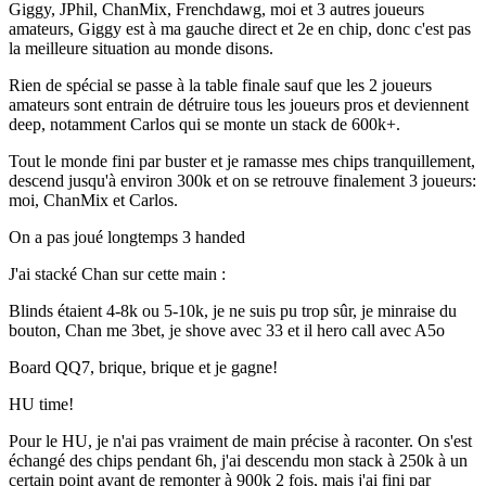
Giggy, JPhil, ChanMix, Frenchdawg, moi et 3 autres joueurs
amateurs, Giggy est à ma gauche direct et 2e en chip, donc c'est pas
la meilleure situation au monde disons.
Rien de spécial se passe à la table finale sauf que les 2 joueurs
amateurs sont entrain de détruire tous les joueurs pros et deviennent
deep, notamment Carlos qui se monte un stack de 600k+.
Tout le monde fini par buster et je ramasse mes chips tranquillement,
descend jusqu'à environ 300k et on se retrouve finalement 3 joueurs:
moi, ChanMix et Carlos.
On a pas joué longtemps 3 handed
J'ai stacké Chan sur cette main :
Blinds étaient 4-8k ou 5-10k, je ne suis pu trop sûr, je minraise du
bouton, Chan me 3bet, je shove avec 33 et il hero call avec A5o
Board QQ7, brique, brique et je gagne!
HU time!
Pour le HU, je n'ai pas vraiment de main précise à raconter. On s'est
échangé des chips pendant 6h, j'ai descendu mon stack à 250k à un
certain point avant de remonter à 900k 2 fois, mais j'ai fini par