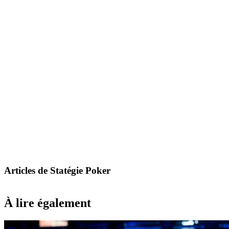
Articles de Statégie Poker
À lire également