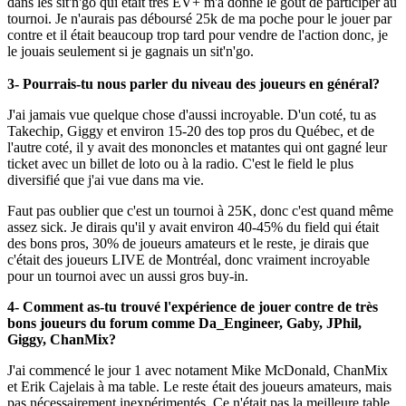
dans les sit'n'go qui était très EV+ m'a donné le goût de participer au
tournoi. Je n'aurais pas déboursé 25k de ma poche pour le jouer par
contre et il était beaucoup trop tard pour vendre de l'action donc, je
le jouais seulement si je gagnais un sit'n'go.
3- Pourrais-tu nous parler du niveau des joueurs en général?
J'ai jamais vue quelque chose d'aussi incroyable. D'un coté, tu as
Takechip, Giggy et environ 15-20 des top pros du Québec, et de
l'autre coté, il y avait des mononcles et matantes qui ont gagné leur
ticket avec un billet de loto ou à la radio. C'est le field le plus
diversifié que j'ai vue dans ma vie.
Faut pas oublier que c'est un tournoi à 25K, donc c'est quand même
assez sick. Je dirais qu'il y avait environ 40-45% du field qui était
des bons pros, 30% de joueurs amateurs et le reste, je dirais que
c'était des joueurs LIVE de Montréal, donc vraiment incroyable
pour un tournoi avec un aussi gros buy-in.
4- Comment as-tu trouvé l'expérience de jouer contre de très
bons joueurs du forum comme Da_Engineer, Gaby, JPhil,
Giggy, ChanMix?
J'ai commencé le jour 1 avec notament Mike McDonald, ChanMix
et Erik Cajelais à ma table. Le reste était des joueurs amateurs, mais
pas nécessairement inexpérimentés. Ce n'était pas la meilleure table