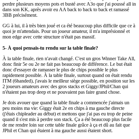
perdre plusieurs moyens pots et busté avec A3o que j'ai poussé all in
dans son KK, après avoir eu AA back to back to back et ramassé
3BB précisément.
GG à lui, il à très bien joué et ca été beaucoup plus difficile que ce à
quoi je m'attendais. Pour un joueur amateur, il m'a imprésionné et
mon edge avec cette structure n'était pas massif.
5- À quoi pensais-tu rendu sur la table finale?
À la table finale, rien n'avait changé. C'est un gros Winner Take All,
donc finir 5e ou 2e ne fait pas beaucoup de différence. Le but était
donc d'essayer de ramasser le plus de chips possible le plus
rapidement possible. À la table finale, surtout quand on était rendu
ITM (6handed), j'avais le meilleur siège possible, en position sur les
2 joueurs amateurs avec des gros stacks et Giggy/JPhil/Chan qui
n'étaient pas trop deep et ne pouvaient pas faire grand chose.
Je dois avouer que quand la table finale a commencée j'aimais un
peu moins ma vie: Giggy était 2e en chips à ma gauche directe
(j'étais chipleader au début) et mettons que j'ai pas eu trop de peine
quand il s'est mis à perdre son stack. Ça a été beaucoup plus facile
de me rendre loin sur cette table finale grâce à ça et dû au fait que
JPhil et Chan qui étaient à ma gauche aussi étaient short.