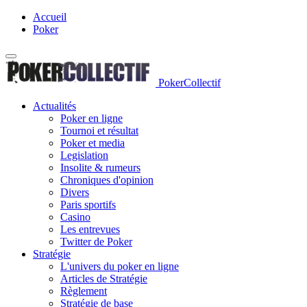
Accueil
Poker
PokerCollectif
Actualités
Poker en ligne
Tournoi et résultat
Poker et media
Legislation
Insolite & rumeurs
Chroniques d'opinion
Divers
Paris sportifs
Casino
Les entrevues
Twitter de Poker
Stratégie
L'univers du poker en ligne
Articles de Stratégie
Règlement
Stratégie de base