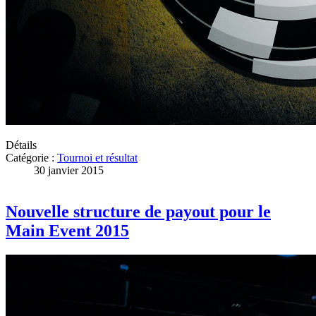
Détails
Catégorie :
Tournoi et résultat
30 janvier 2015
Nouvelle structure de payout pour le
Main Event 2015