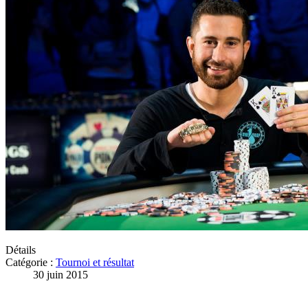
Détails
Catégorie :
Tournoi et résultat
30 juin 2015