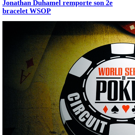
Jonathan Duhamel remporte son 2e
bracelet WSOP