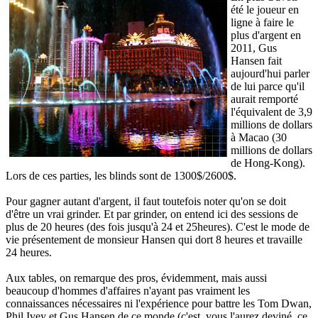
été le joueur en
ligne à faire le
plus d'argent en
2011, Gus
Hansen fait
aujourd'hui parler
de lui parce qu'il
aurait remporté
l'équivalent de 3,9
millions de dollars
à Macao (30
millions de dollars
de Hong-Kong).
Lors de ces parties, les blinds sont de 1300$/2600$.
Pour gagner autant d'argent, il faut toutefois noter qu'on se doit
d'être un vrai grinder. Et par grinder, on entend ici des sessions de
plus de 20 heures (des fois jusqu'à 24 et 25heures). C'est le mode de
vie présentement de monsieur Hansen qui dort 8 heures et travaille
24 heures.
Aux tables, on remarque des pros, évidemment, mais aussi
beaucoup d'hommes d'affaires n'ayant pas vraiment les
connaissances nécessaires ni l'expérience pour battre les Tom Dwan,
Phil Ivey et Gus Hansen de ce monde (c'est, vous l'aurez deviné, ce