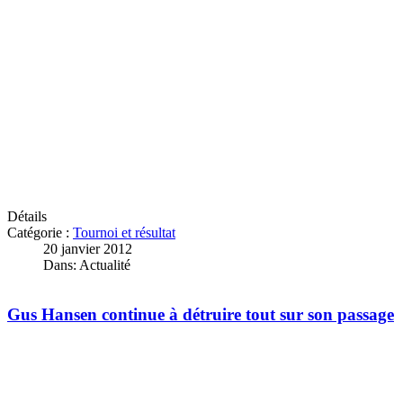
Détails
Catégorie :
Tournoi et résultat
20 janvier 2012
Dans: Actualité
Gus Hansen continue à détruire tout sur son passage