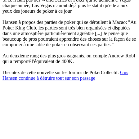
chaque année, Las Vegas n'aurait déjà plus le statut qu'elle a aux
yeux des joueurs de poker à ce jour.
Hansen à propos des parties de poker qui se déroulent à Macao: "Au
Poker King Club, les parties sont très bien organisées et disputées
dans une atmosphère particulièrement agréable [...] Je pense que
beaucoup de pros pourraient apprendre des choses sur la façon de se
comporter à une table de poker en observant ces parties."
Au deuxième rang des plus gros gagnants, on compte Andrew Robl
qui a remporté l'équivalent de 400K.
Discutez de cette nouvelle sur les forums de PokerCollectif:
Gus
Hansen continue à détruire tout sur son passage