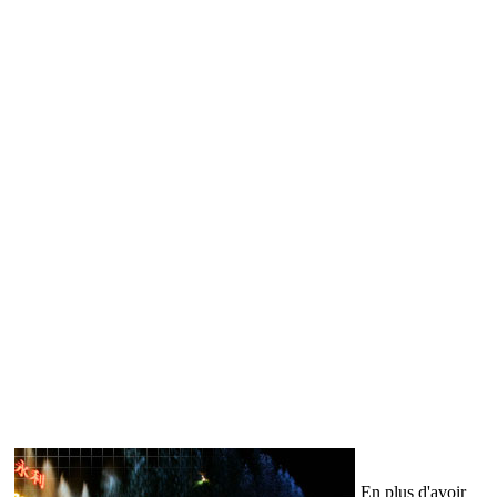
En plus d'avoir