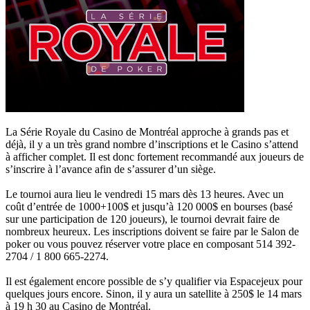
La Série Royale du Casino de Montréal approche à grands pas et
déjà, il y a un très grand nombre d’inscriptions et le Casino s’attend
à afficher complet. Il est donc fortement recommandé aux joueurs de
s’inscrire à l’avance afin de s’assurer d’un siège.
Le tournoi aura lieu le vendredi 15 mars dès 13 heures. Avec un
coût d’entrée de 1000+100$ et jusqu’à 120 000$ en bourses (basé
sur une participation de 120 joueurs), le tournoi devrait faire de
nombreux heureux. Les inscriptions doivent se faire par le Salon de
poker ou vous pouvez réserver votre place en composant 514 392-
2704 / 1 800 665-2274.
Il est également encore possible de s’y qualifier via Espacejeux pour
quelques jours encore. Sinon, il y aura un satellite à 250$ le 14 mars
à 19 h 30 au Casino de Montréal.