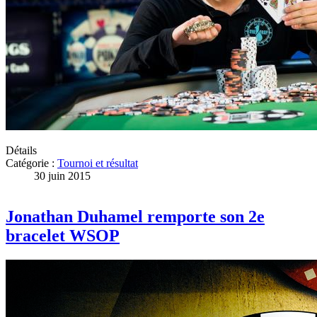
Détails
Catégorie :
Tournoi et résultat
30 juin 2015
Jonathan Duhamel remporte son 2e
bracelet WSOP