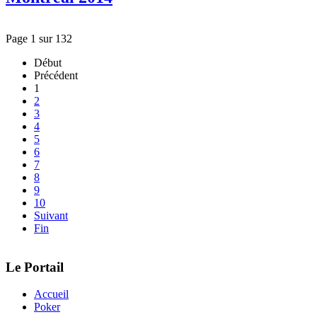
Page 1 sur 132
Début
Précédent
1
2
3
4
5
6
7
8
9
10
Suivant
Fin
Le Portail
Accueil
Poker