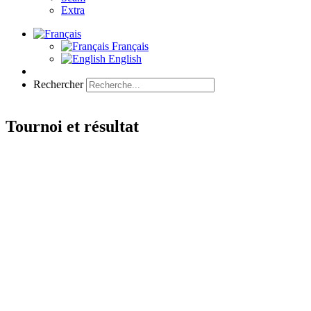
Extra
Français
English
Rechercher
Tournoi et résultat