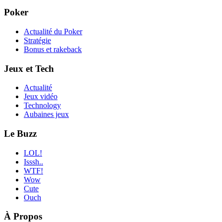
Poker
Actualité du Poker
Stratégie
Bonus et rakeback
Jeux et Tech
Actualité
Jeux vidéo
Technology
Aubaines jeux
Le Buzz
LOL!
Isssh..
WTF!
Wow
Cute
Ouch
À Propos