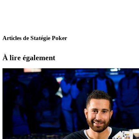
Articles de Statégie Poker
À lire également