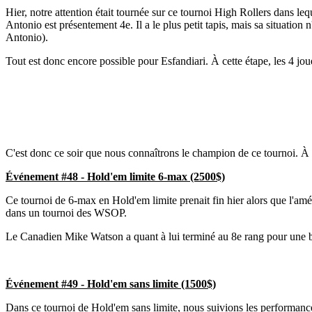
Hier, notre attention était tournée sur ce tournoi High Rollers dans lequ
Antonio est présentement 4e. Il a le plus petit tapis, mais sa situat
Antonio).
Tout est donc encore possible pour Esfandiari. À cette étape, les 4 j
C'est donc ce soir que nous connaîtrons le champion de ce tournoi. À 
Événement #48 - Hold'em limite 6-max (2500$)
Ce tournoi de 6-max en Hold'em limite prenait fin hier alors que l'amér
dans un tournoi des WSOP.
Le Canadien Mike Watson a quant à lui terminé au 8e rang pour une 
Événement #49 - Hold'em sans limite (1500$)
Dans ce tournoi de Hold'em sans limite, nous suivions les performan