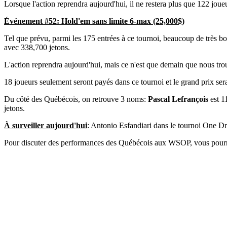
Lorsque l'action reprendra aujourd'hui, il ne restera plus que 122 joue
Événement #52: Hold'em sans limite 6-max (25,000$)
Tel que prévu, parmi les 175 entrées à ce tournoi, beaucoup de très b
avec 338,700 jetons.
L'action reprendra aujourd'hui, mais ce n'est que demain que nous tr
18 joueurs seulement seront payés dans ce tournoi et le grand prix se
Du côté des Québécois, on retrouve 3 noms:
Pascal Lefrançois
est 1
jetons.
À surveiller aujourd'hui
: Antonio Esfandiari dans le tournoi One Dr
Pour discuter des performances des Québécois aux WSOP, vous pourrez