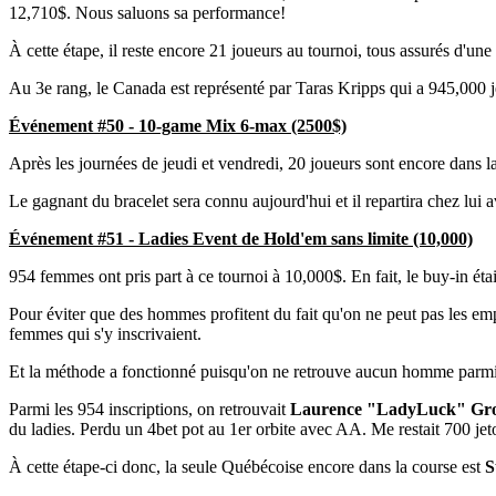
12,710$. Nous saluons sa performance!
À cette étape, il reste encore 21 joueurs au tournoi, tous assurés d'u
Au 3e rang, le Canada est représenté par Taras Kripps qui a 945,000 j
Événement #50 - 10-game Mix 6-max (2500$)
Après les journées de jeudi et vendredi, 20 joueurs sont encore dans 
Le gagnant du bracelet sera connu aujourd'hui et il repartira chez lui
Événement #51 - Ladies Event de Hold'em sans limite (10,000)
954 femmes ont pris part à ce tournoi à 10,000$. En fait, le buy-in ét
Pour éviter que des hommes profitent du fait qu'on ne peut pas les em
femmes qui s'y inscrivaient.
Et la méthode a fonctionné puisqu'on ne retrouve aucun homme parmi 
Parmi les 954 inscriptions, on retrouvait
Laurence "LadyLuck" Gr
du ladies. Perdu un 4bet pot au 1er orbite avec AA. Me restait 700 jet
À cette étape-ci donc, la seule Québécoise encore dans la course est
S