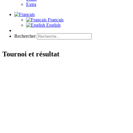
Extra
Français
English
Rechercher
Tournoi et résultat