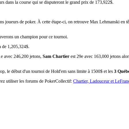
urs dans la course qui se disputeront le grand prix de 173,922$.
ons joueurs de poker. À cette étape-ci, on retrouve Max Lehmanski en têt
ouverons un champion pour ce tournoi.
ra de 1,205,324$.
1e avec 246,200 jetons,
Sam Chartier
est 29e avec 163,000 jetons al
op, le début d'un tournoi de Hold'em sans limite à 1500$ et les
3 Québé
 utiliser les forums de PokerCollectif:
Chartier, Ladouceur et LeFran