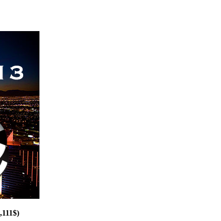
,111$)