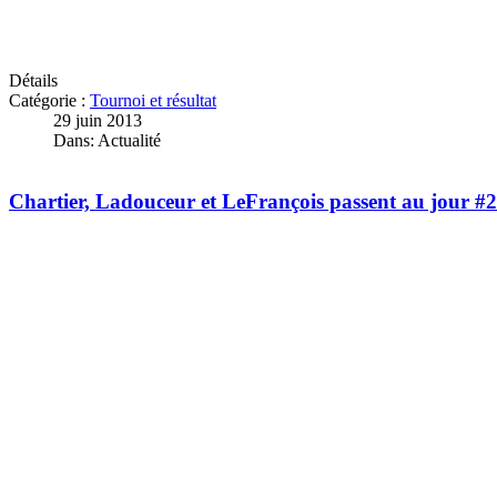
Détails
Catégorie :
Tournoi et résultat
29 juin 2013
Dans: Actualité
Chartier, Ladouceur et LeFrançois passent au jour #