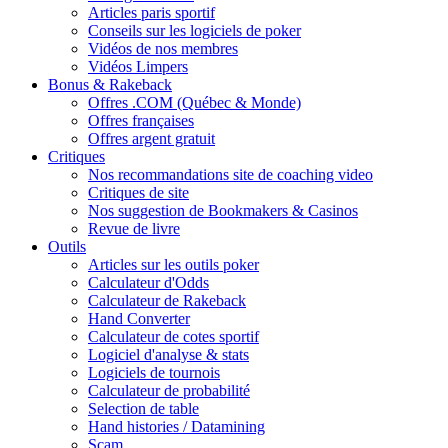
Articles paris sportif
Conseils sur les logiciels de poker
Vidéos de nos membres
Vidéos Limpers
Bonus & Rakeback
Offres .COM (Québec & Monde)
Offres françaises
Offres argent gratuit
Critiques
Nos recommandations site de coaching video
Critiques de site
Nos suggestion de Bookmakers & Casinos
Revue de livre
Outils
Articles sur les outils poker
Calculateur d'Odds
Calculateur de Rakeback
Hand Converter
Calculateur de cotes sportif
Logiciel d'analyse & stats
Logiciels de tournois
Calculateur de probabilité
Selection de table
Hand histories / Datamining
Scam