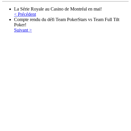
La Série Royale au Casino de Montréal en mai!
< Précédent
Compte rendu du défi Team PokerStars vs Team Full Tilt
Poker!
Suivant >