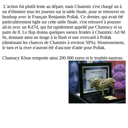
L'action fut plutôt lente au départ, mais Chanmix s'est chargé un à
un d'éliminer tous les joueurs sur la table finale, pour se retrouver en
headsup avec le Français Benjamin Pollak. Ce dernier, qui avait été
particulièrement tight sur cette table finale, s'est retrouvé à pousser
all-in avec un Kd7d, qui fut rapidement appellé par Chanracy et sa
paire de 8. Le flop donna quelques sueurs froides à Chanmix: Ad 9d
9s, donnant ainsi un tirage à la flush et une overcard à Pollak
(diminuant les chances de Chanmix à environ 50%). Heureusement,
le turn et la river n'auront été d'aucune d'aide pour Pollak.
Chanracy Khun remporte ainsi 200 000 euros et le trophée-taureau.