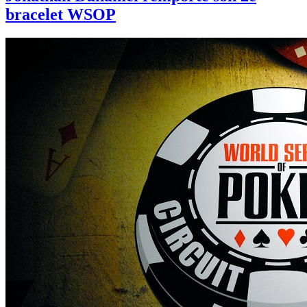
bracelet WSOP