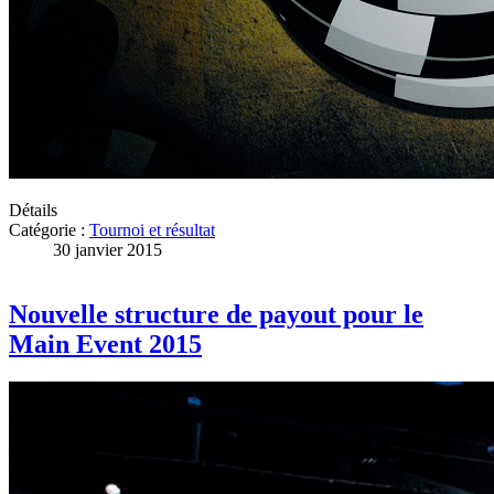
Détails
Catégorie :
Tournoi et résultat
30 janvier 2015
Nouvelle structure de payout pour le
Main Event 2015