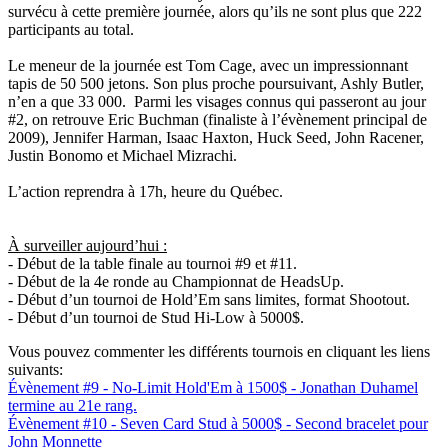
survécu à cette première journée, alors qu’ils ne sont plus que 222
participants au total.
Le meneur de la journée est Tom Cage, avec un impressionnant
tapis de 50 500 jetons. Son plus proche poursuivant, Ashly Butler,
n’en a que 33 000. Parmi les visages connus qui passeront au jour
#2, on retrouve Eric Buchman (finaliste à l’évènement principal de
2009), Jennifer Harman, Isaac Haxton, Huck Seed, John Racener,
Justin Bonomo et Michael Mizrachi.
L’action reprendra à 17h, heure du Québec.
À surveiller aujourd’hui :
- Début de la table finale au tournoi #9 et #11.
- Début de la 4e ronde au Championnat de HeadsUp.
- Début d’un tournoi de Hold’Em sans limites, format Shootout.
- Début d’un tournoi de Stud Hi-Low à 5000$.
Vous pouvez commenter les différents tournois en cliquant les liens
suivants:
Évènement #9 - No-Limit Hold'Em à 1500$ - Jonathan Duhamel
termine au 21e rang.
Évènement #10 - Seven Card Stud à 5000$ - Second bracelet pour
John Monnette