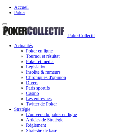
Accueil
Poker
PokerCollectif
Actualités
Poker en ligne
Tournoi et résultat
Poker et media
Legislation
Insolite & rumeurs
Chroniques d'opinion
Divers
Paris sportifs
Casino
Les entrevues
Twitter de Poker
Stratégie
L'univers du poker en ligne
Articles de Stratégie
Règlement
Stratégie de base