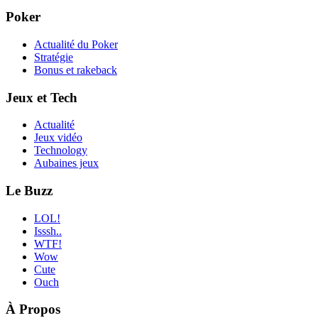
Poker
Actualité du Poker
Stratégie
Bonus et rakeback
Jeux et Tech
Actualité
Jeux vidéo
Technology
Aubaines jeux
Le Buzz
LOL!
Isssh..
WTF!
Wow
Cute
Ouch
À Propos