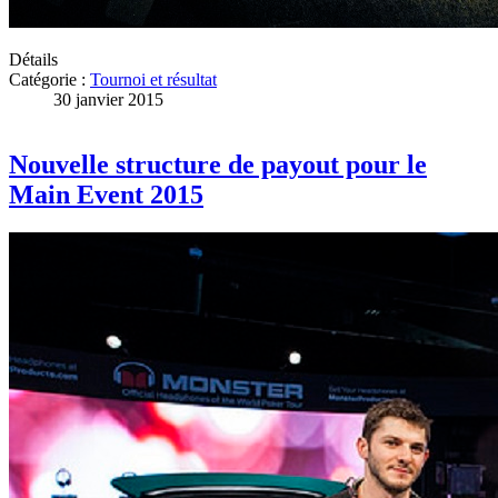
Détails
Catégorie :
Tournoi et résultat
30 janvier 2015
Nouvelle structure de payout pour le
Main Event 2015