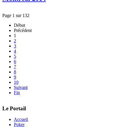
Page 1 sur 132
Début
Précédent
1
2
3
4
5
6
7
8
9
10
Suivant
Fin
Le Portail
Accueil
Poker