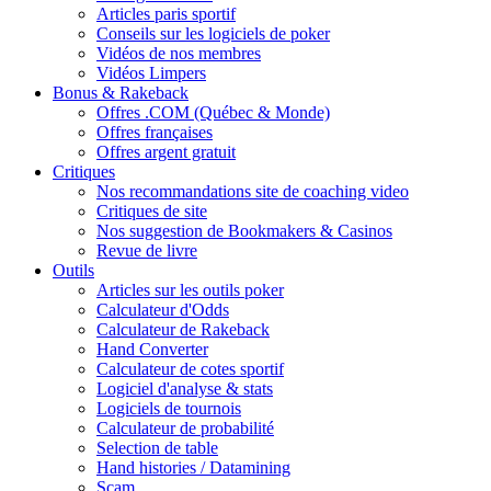
Articles paris sportif
Conseils sur les logiciels de poker
Vidéos de nos membres
Vidéos Limpers
Bonus & Rakeback
Offres .COM (Québec & Monde)
Offres françaises
Offres argent gratuit
Critiques
Nos recommandations site de coaching video
Critiques de site
Nos suggestion de Bookmakers & Casinos
Revue de livre
Outils
Articles sur les outils poker
Calculateur d'Odds
Calculateur de Rakeback
Hand Converter
Calculateur de cotes sportif
Logiciel d'analyse & stats
Logiciels de tournois
Calculateur de probabilité
Selection de table
Hand histories / Datamining
Scam