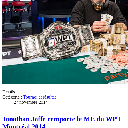
Détails
Catégorie :
Tournoi et résultat
27 novembre 2014
Jonathan Jaffe remporte le ME du WPT
Montréal 2014