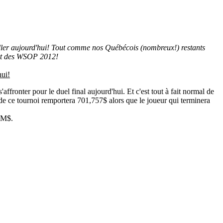
iller aujourd'hui! Tout comme nos Québécois (nombreux!) restants
ent des WSOP 2012!
hui!
s'affronter pour le duel final aujourd'hui. Et c'est tout à fait normal de
 de ce tournoi remportera 701,757$ alors que le joueur qui terminera
3M$.