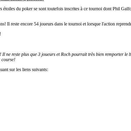
rs étoiles du poker se sont toutefois inscrites à ce tournoi dont Phil G
! Il reste encore 54 joueurs dans le tournoi et lorsque l'action reprendr
!
l ne reste plus que 3 joueurs et Roch pourrait très bien remporter le b
 course!
ant sur les liens suivants: