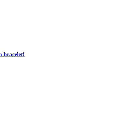
n bracelet!