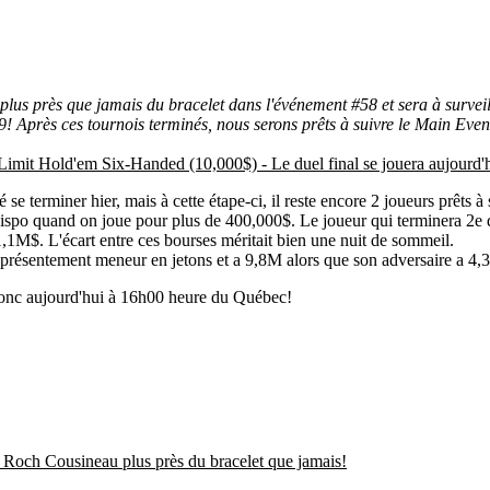
plus près que jamais du bracelet dans l'événement #58 et sera à surve
9! Après ces tournois terminés, nous serons prêts à suivre le Main Ev
mit Hold'em Six-Handed (10,000$) - Le duel final se jouera aujourd'
 se terminer hier, mais à cette étape-ci, il reste encore 2 joueurs prêts à 
t dispo quand on joue pour plus de 400,000$. Le joueur qui terminera 2e
,1M$. L'écart entre ces bourses méritait bien une nuit de sommeil.
présentement meneur en jetons et a 9,8M alors que son adversaire a 4,
donc aujourd'hui à 16h00 heure du Québec!
Roch Cousineau plus près du bracelet que jamais!