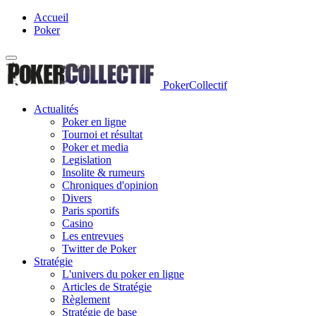
Accueil
Poker
PokerCollectif
Actualités
Poker en ligne
Tournoi et résultat
Poker et media
Legislation
Insolite & rumeurs
Chroniques d'opinion
Divers
Paris sportifs
Casino
Les entrevues
Twitter de Poker
Stratégie
L'univers du poker en ligne
Articles de Stratégie
Règlement
Stratégie de base