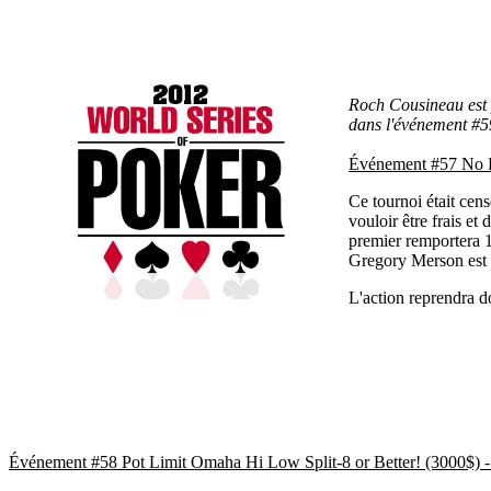
Roch Cousineau est 
dans l'événement #5
Événement #57 No Li
Ce tournoi était censé
vouloir être frais e
premier remportera 1
Gregory Merson est 
L'action reprendra 
Événement #58 Pot Limit Omaha Hi Low Split-8 or Better! (3000$) - 